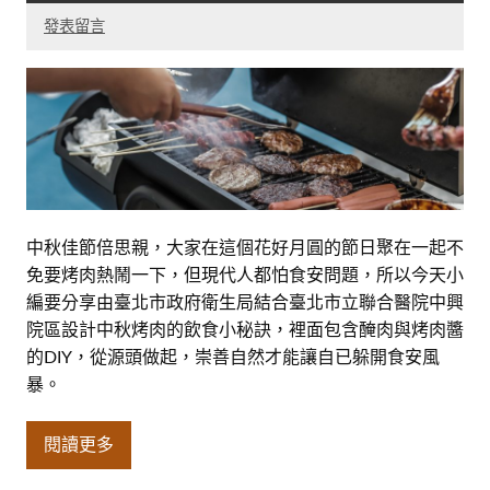
發表留言
中秋佳節倍思親，大家在這個花好月圓的節日聚在一起不
免要烤肉熱鬧一下，但現代人都怕食安問題，所以今天小
編要分享由臺北市政府衛生局結合臺北市立聯合醫院中興
院區設計中秋烤肉的飲食小秘訣，裡面包含醃肉與烤肉醬
的DIY，從源頭做起，崇善自然才能讓自已躲開食安風
暴。
閱讀更多