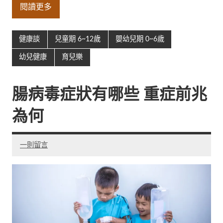
閱讀更多
健康談
兒童期 6~12歲
嬰幼兒期 0~6歲
幼兒健康
育兒樂
腸病毒症狀有哪些 重症前兆
為何
一則留言