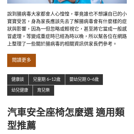
說到腸病毒大家都會人心惶惶，畢竟誰也不想讓自已的小
寶寶受苦，身為家長應該先去了解腸病毒會有什麼樣的症
狀與影響，因為一但忽略或輕視它，甚至將它當成一般感
冒處理，等變成重症時已經為時以晚，所以幫各位在網路
上整理了一些關於腸病毒的相關資訊供家長們參考。
閱讀更多
健康談
兒童期 6~12歲
嬰幼兒期 0~6歲
幼兒健康
育兒樂
汽車安全座椅怎麼選 適用類
型推薦