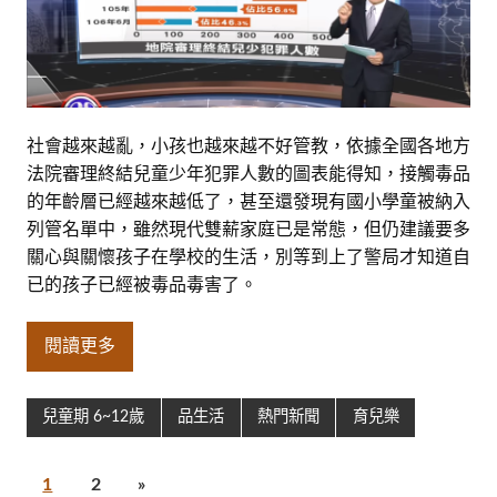
社會越來越亂，小孩也越來越不好管教，依據全國各地方
法院審理終結兒童少年犯罪人數的圖表能得知，接觸毒品
的年齡層已經越來越低了，甚至還發現有國小學童被納入
列管名單中，雖然現代雙薪家庭已是常態，但仍建議要多
關心與關懷孩子在學校的生活，別等到上了警局才知道自
已的孩子已經被毒品毒害了。
閱讀更多
兒童期 6~12歲
品生活
熱門新聞
育兒樂
1
2
»