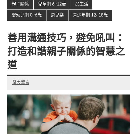
親子關係
兒童期 6~12歲
品生活
嬰幼兒期 0~6歲
育兒樂
青少年期 12~18歲
善用溝通技巧，避免吼叫：
打造和諧親子關係的智慧之
道
發表留言