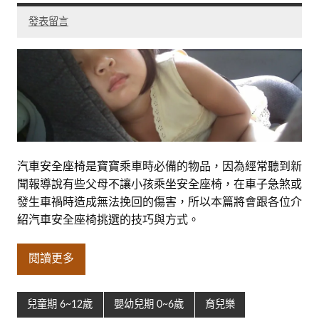
發表留言
汽車安全座椅是寶寶乘車時必備的物品，因為經常聽到新
聞報導說有些父母不讓小孩乘坐安全座椅，在車子急煞或
發生車禍時造成無法挽回的傷害，所以本篇將會跟各位介
紹汽車安全座椅挑選的技巧與方式。
閱讀更多
兒童期 6~12歲
嬰幼兒期 0~6歲
育兒樂