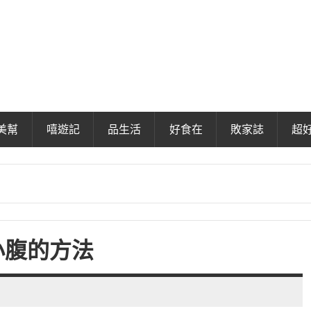
美幫
嘻遊記
品生活
好食在
敗家誌
超
小腹的方法