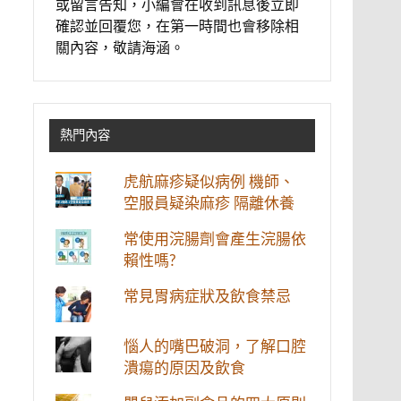
或留言告知，小編會在收到訊息後立即
確認並回覆您，在第一時間也會移除相
關內容，敬請海涵。
熱門內容
虎航麻疹疑似病例 機師、
空服員疑染麻疹 隔離休養
常使用浣腸劑會產生浣腸依
賴性嗎?
常見胃病症狀及飲食禁忌
惱人的嘴巴破洞，了解口腔
潰瘍的原因及飲食