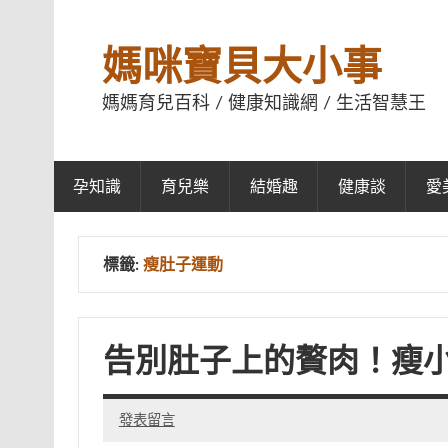
媽咪寶貝大小事
媽媽育兒百科 / 健康知識網 / 生活智慧王
孕知識
育兒樂
結婚趣
健康談
愛
標籤:
瘦肚子運動
告別肚子上的贅肉！瘦
發表留言