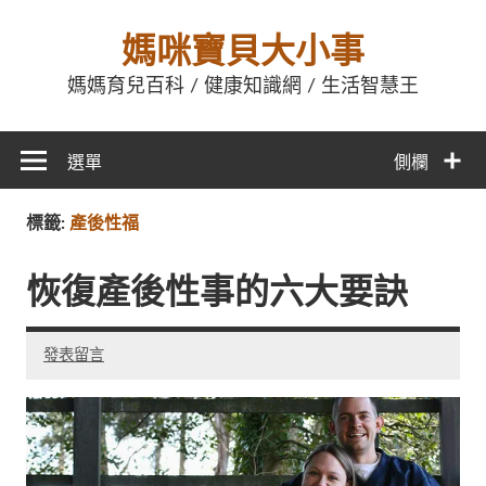
媽咪寶貝大小事
媽媽育兒百科 / 健康知識網 / 生活智慧王
選單
側欄
標籤:
產後性福
恢復產後性事的六大要訣
發表留言