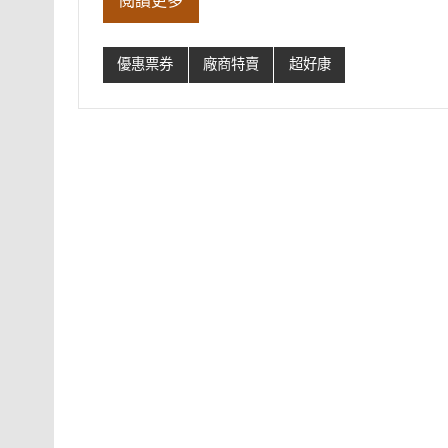
閱讀更多
優惠票券
廠商特賣
超好康