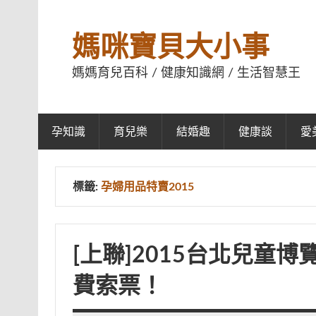
媽咪寶貝大小事
媽媽育兒百科 / 健康知識網 / 生活智慧王
孕知識
育兒樂
結婚趣
健康談
愛
標籤:
孕婦用品特賣2015
[上聯]2015台北兒童
費索票！