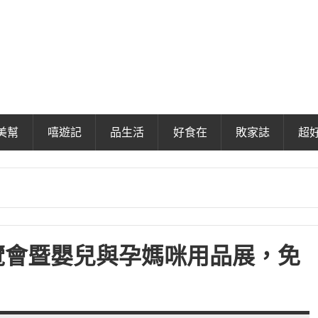
美幫
嘻遊記
品生活
好食在
敗家誌
超
博覽會暨嬰兒與孕媽咪用品展，免