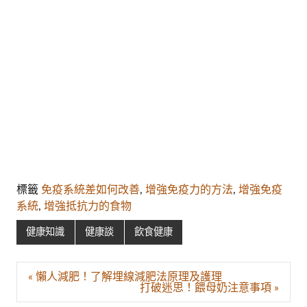
標籤
免疫系統差如何改善
,
增強免疫力的方法
,
增強免疫
系統
,
增強抵抗力的食物
健康知識
健康談
飲食健康
文
« 懶人減肥！了解埋線減肥法原理及護理
章
打破迷思！餵母奶注意事項 »
導