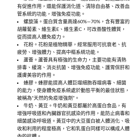
有促進作用，還能保護消化道、清除自由基、改善血
管系統的功能，增強免疫功能。
螺旋藻。蛋白質含量高達60%—70%，含有豐富的
胡蘿蔔素、維生素E、維生素C，可改善酸性體質，
從而提高人體免疫力。
花粉。花粉是植物精華，經常服用可抗衰老、抗
疲勞、增強體力、提高中樞系統功能。
蘆薈。蘆薈具有極強的生命力，主要功能有清熱
排毒、緩瀉、消炎抗菌、增強免疫功能、護胃保肝和
護膚美容的作用。
蜂膠。蜂膠能提高人體巨噬細胞吞噬病毒、細菌
的能力，使身體免疫系統處於動態平衡的最佳狀態，
被稱為“天然的免疫增強劑”。
牛奶、黃豆。牛奶和黃豆都屬於高蛋白食品，有
增強呼吸道和內臟器官抗感染的作用，能防止病毒和
細菌感染呼吸道。黃豆中的大豆蛋白被人體消化、吸
收和利用的程度極高，它和乳蛋白同樣可以構成人體
內的抗體。