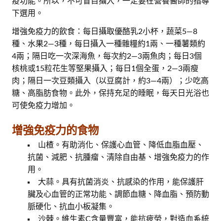
疫功能。所以，不可盲目攝入，一定要在營養醫師的指導
下選用。
增強免疫力的飲食：每日攝取優酪乳2小杯，蔬菜5—8
種、水果2—3種，每日攝入一種雜糧約1兩、一種薯類約
4兩；隔日吃一次深海魚，每次約2—3兩魚肉；每日3個
核桃或15粒花生等堅果攝入；每日1個全蛋，2—3兩瘦
肉；隔日一次豆類攝入（以豆腐計，約3—4兩）；少吃高
糖、高脂肪食物。此外，保持充足的睡眠，每天日光浴也
可使免疫力增加。
增強免疫力的食物
山楂。有助消化、保護心血管、降低血脂血壓、
抗菌、減肥、抗腫瘤、清除自由基、增強免疫力的作
用。
大蒜。具有抗菌消炎、抗感染的作用，能保護肝
臟及心血管的正常功能、調節血糖、降血脂、預防動
脈硬化、抗血小板凝集。
沙棘。維生素C含量豐富，能抗疲勞，對造血系統