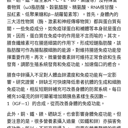
鎂、硒、錳、維生素A、C、E、B6、葉酸等）及特殊營
養物質（ω3脂肪酸、穀氨醯胺、精氨酸、RNA核甘酸、
茄紅素、低聚果糖和β—胡蘿蔔素等）。首先，身體內的
三大活性物質（酶、激素和神經傳導物質）都與蛋白質有
關，一些免疫成分，如免疫球蛋白和補體等本身就是蛋白
質，因而，蛋白質在免疫中的作用是不言而喻的。其次，
膳食纖維素可在腸道細菌的作用下，形成短鏈脂肪酸，該
脂肪酸可作為腸黏膜細胞的能源，對維持腸道免疫功能發
揮重要作用。再次，微量營養素鋅可維持正常食欲和生長
發育，調節生殖系統發育和免疫功能，加速傷口的癒合。
膳食中鋅攝入不足對人體血鋅濃度和免疫功能有一定影
響。研究證實，鋅缺乏可快速降低患者抗體的生成和細胞
免疫功能，相反短期鋅補充可改善身體的防禦系統。每日
補充10毫克的鋅可顯著增加類胰島素樣生長因數—
1（IGF—1）的合成，從而改善身體的免疫功能。
此外，銅、鐵、鎂、硒缺乏，也會影響身體免疫功能。但
要注意的是，很多營養素攝入過量（如鐵和鋅）亦損害免