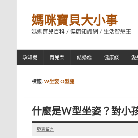
媽咪寶貝大小事
媽媽育兒百科 / 健康知識網 / 生活智慧王
孕知識
育兒樂
結婚趣
健康談
愛
標籤:
W坐姿 O型腿
什麼是W型坐姿？對小
發表留言