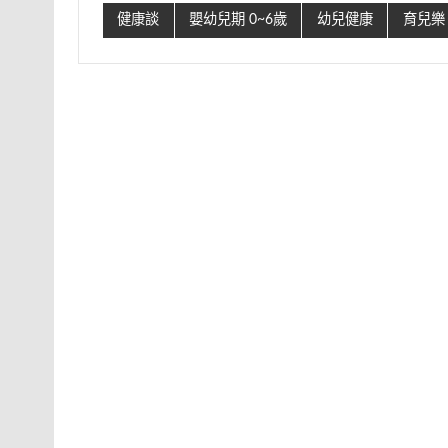
健康談
嬰幼兒期 0~6歲
幼兒健康
育兒樂