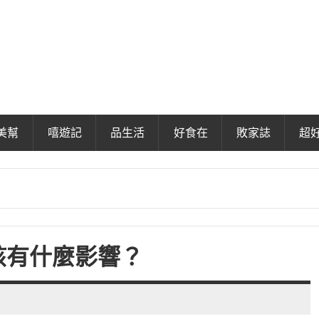
美幫
嘻遊記
品生活
好食在
敗家誌
超
孩有什麼影響？