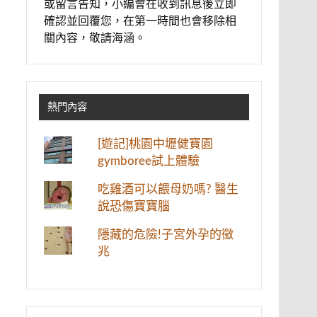
或留言告知，小編會在收到訊息後立即
確認並回覆您，在第一時間也會移除相
關內容，敬請海涵。
熱門內容
[遊記]桃園中壢健寶園
gymboree試上體驗
吃雞酒可以餵母奶嗎? 醫生
說恐傷寶寶腦
隱藏的危險!子宮外孕的徵
兆