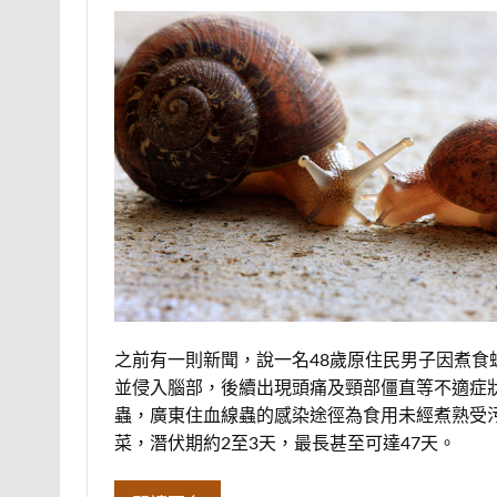
之前有一則新聞，說一名48歲原住民男子因煮
並侵入腦部，後續出現頭痛及頸部僵直等不適症
蟲，廣東住血線蟲的感染途徑為食用未經煮熟受
菜，潛伏期約2至3天，最長甚至可達47天。