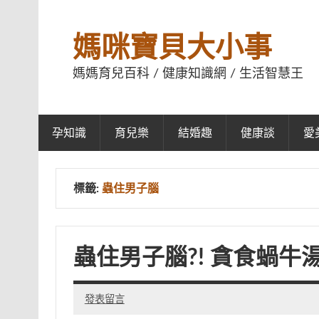
媽咪寶貝大小事
媽媽育兒百科 / 健康知識網 / 生活智慧王
孕知識
育兒樂
結婚趣
健康談
愛
標籤:
蟲住男子腦
蟲住男子腦?! 貪食蝸牛
發表留言