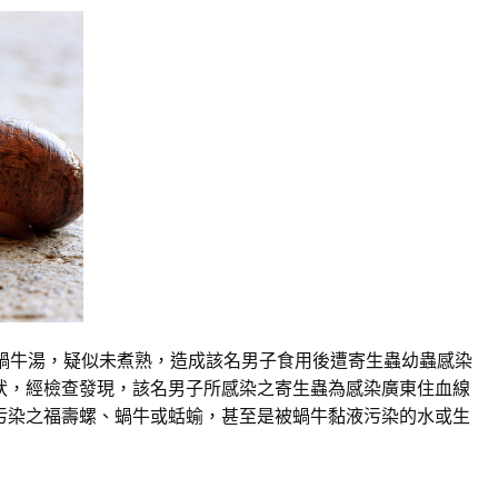
食蝸牛湯，疑似未煮熟，造成該名男子食用後遭寄生蟲幼蟲感染
狀，經檢查發現，該名男子所感染之寄生蟲為感染廣東住血線
污染之福壽螺、蝸牛或蛞蝓，甚至是被蝸牛黏液污染的水或生