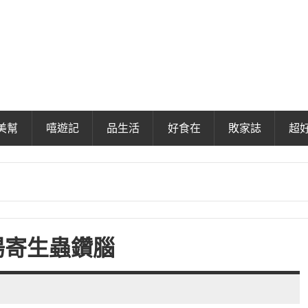
美幫
嘻遊記
品生活
好食在
敗家誌
超
湯寄生蟲鑽腦