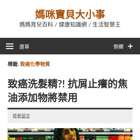
媽咪寶貝大小事
媽媽育兒百科 / 健康知識網 / 生活智慧王
選單
側欄
標籤:
致癌化學物質
致癌洗髮精?! 抗屑止癢的焦
油添加物將禁用
發表留言