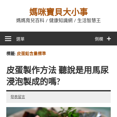
媽咪寶貝大小事
媽媽育兒百科 / 健康知識網 / 生活智慧王
選單
側欄
標籤:
皮蛋鉛含量標準
皮蛋製作方法 聽說是用馬尿
浸泡製成的嗎?
發表留言