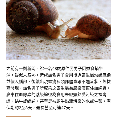
之前有一則新聞，說一名48歲原住民男子因煮食蝸牛
湯，疑似未煮熟，造成該名男子食用後遭寄生蟲幼蟲感染
並侵入腦部，後續出現頭痛及頸部僵直等不適症狀，經檢
查發現，該名男子所感染之寄生蟲為感染廣東住血線蟲，
廣東住血線蟲的感染途徑為食用未經煮熟受污染之福壽
螺、蝸牛或蛞蝓，甚至是被蝸牛黏液污染的水或生菜，潛
伏期約2至3天，最長甚至可達47天。