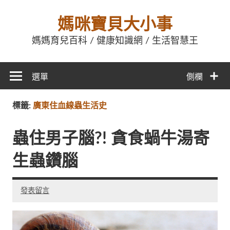
媽咪寶貝大小事
媽媽育兒百科 / 健康知識網 / 生活智慧王
選單
側欄
標籤:
廣東住血線蟲生活史
蟲住男子腦?! 貪食蝸牛湯寄
生蟲鑽腦
發表留言