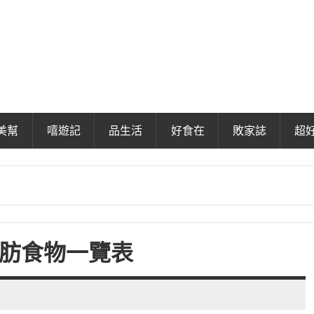
美幫
嘻遊記
品生活
好食在
敗家誌
超
脂肪食物一覽表