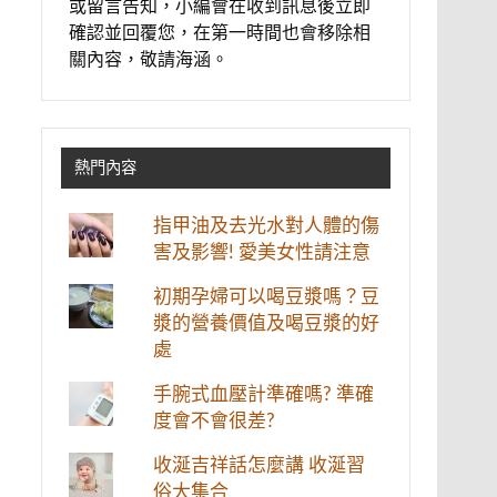
或留言告知，小編會在收到訊息後立即
確認並回覆您，在第一時間也會移除相
關內容，敬請海涵。
熱門內容
指甲油及去光水對人體的傷
害及影響! 愛美女性請注意
初期孕婦可以喝豆漿嗎？豆
漿的營養價值及喝豆漿的好
處
手腕式血壓計準確嗎? 準確
度會不會很差?
收涎吉祥話怎麼講 收涎習
俗大集合