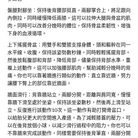
盤腿對腳坐：保持後背腰部挺直，兩腳掌合上，將足跟向
內側拉，同時緩慢降低兩膝。這可以拉伸大腿與骨盆的肌
肉，同時可以改善分娩時的體位，保持骨盆柔韌性，增強
下身的血液循環。
上下搖擺骨盆：用雙手和雙膝支撐身體，頭和軀幹在同一
水平線。收腹，保持該姿勢數秒鐘，同時輕輕搖擺背部。
然後放鬆腹部和背部，降低背部，儘量保持背部水準，重
複上述動作。這可以加強腰部肌肉，幫助減輕分娩時的背
痛。你也可以靠著牆進行類似的動作：直立靠近牆，努力
讓腰下臀上的部位靠近牆面。
牆面滑行：背靠牆站立，兩腳分開，距離與肩同寬，慢慢
靠牆下滑至處於坐姿。保持該坐姿數秒，然後再上滑至站
立。反復進行該動作10次。這一動作有助打開骨盆口，
以給胎兒更大的空間進入產道。為了減輕膝蓋的壓力，可
以在後背放個小球，以減少滑行過程中的阻力。你也可以
不靠牆來完成該動作，同樣需要保持後背筆直，兩腳分開