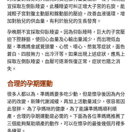
宜採取左側臥睡姿，此種睡姿可糾正增大子宮的右旋，能
減輕子宮對腹主動脈和髂動脈的壓迫，改善血液循環，增
加對胎兒的供血量，有利於胎兒的生長發育。
孕晚期不宜採取仰臥睡姿。因為仰臥睡時，巨大的子宮壓
迫下腔靜脈，使回心血量及心輸出量減少，而出現低血
壓，準媽媽會感覺頭暈、心慌、噁心、憋氣等症狀，面色
蒼白、四肢無力、出冷汗等。如果出現上述症狀，應馬上
採取左側臥睡姿，血壓可逐漸恢復正常，症狀也隨之消
失。
合理的孕期運動
很多人都以為，準媽媽要多吃少動，但是懷孕後因為內分
泌的改變，新陳代謝減緩，再加上活動量減少，很容易因
此發胖。 為了孕媽咪的健康，為了能讓準媽媽順利順
產，合理的孕期運動是必需的。下面為各位準媽媽推薦了
三個能夠幫助順產的動作，可以在懷孕的最後幾個月裡多
多練習。