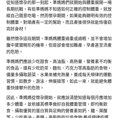
從知道懷孕的那一刻起，準媽媽們就開始與體重展開一場
長期抗戰，有些準媽媽不知道如何正確的控制體重，就放
縱自己隨意吃喝，然而懷孕期間，如果能夠聰明有效的控
制體重，對順產有一定的幫助，而且產後很快就能恢復窈
窕好身材！
雖然懷孕這段期間，準媽媽體重過重或過輕，並不會增加
腹中寶寶畸形的機率，但是卻會增加難產、早產甚至流產
的危險。
準媽媽們應該少吃甜食、高油脂、高熱量、營養素不均衡
的食品，還有少吃奶茶、麵包、巧克力等高脂肪的食物，
儘量多攝取蔬菜、水果來補充熱量。養成每天規律的運動
習慣，如散步、游泳、伸展操等，如此一來，就能避免體
重快速攀升的危險。
因此，準媽媽從懷孕開始，就應該清楚知道每個月應增加
多少體重，並依據其標準做好自我體重管理，即均衡飲
食、攝取優質的蛋白質與足夠的營養素如鈣、鐵、葉酸
等，少吃高油、高糖、高脂肪的垃圾食物;養成規律的運