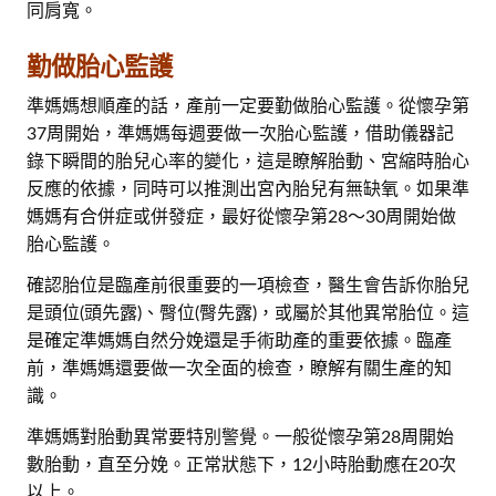
同肩寬。
勤做胎心監護
準媽媽想順產的話，產前一定要勤做胎心監護。從懷孕第
37周開始，準媽媽每週要做一次胎心監護，借助儀器記
錄下瞬間的胎兒心率的變化，這是瞭解胎動、宮縮時胎心
反應的依據，同時可以推測出宮內胎兒有無缺氧。如果準
媽媽有合併症或併發症，最好從懷孕第28～30周開始做
胎心監護。
確認胎位是臨產前很重要的一項檢查，醫生會告訴你胎兒
是頭位(頭先露)、臀位(臀先露)，或屬於其他異常胎位。這
是確定準媽媽自然分娩還是手術助產的重要依據。臨產
前，準媽媽還要做一次全面的檢查，瞭解有關生產的知
識。
準媽媽對胎動異常要特別警覺。一般從懷孕第28周開始
數胎動，直至分娩。正常狀態下，12小時胎動應在20次
以上。