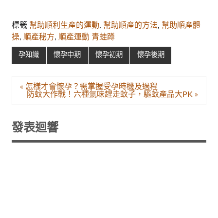
標籤
幫助順利生產的運動
,
幫助順產的方法
,
幫助順產體
操
,
順產秘方
,
順產運動 青蛙蹲
孕知識
懷孕中期
懷孕初期
懷孕後期
文
« 怎樣才會懷孕？需掌握受孕時機及過程
章
防蚊大作戰！六種氣味趕走蚊子，驅蚊產品大PK »
導
覽
發表迴響