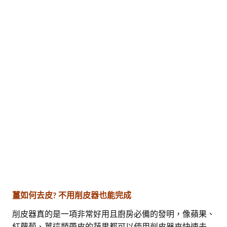
薑如何去皮? 不用削皮器也能完成
削皮器真的是一項非常好用且廚房必備的發明，像蘋果、
紅蘿蔔、薑這類帶皮的蔬果都可以使用削皮器來快速去