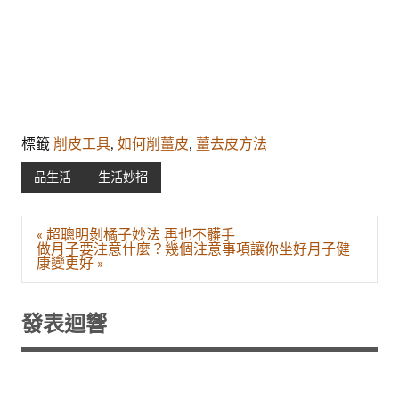
標籤
削皮工具
,
如何削薑皮
,
薑去皮方法
品生活
生活妙招
文
« 超聰明剝橘子妙法 再也不髒手
章
做月子要注意什麼？幾個注意事項讓你坐好月子健
導
康變更好 »
覽
發表迴響