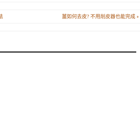
法
薑如何去皮? 不用削皮器也能完成 »