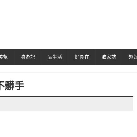
美幫
嘻遊記
品生活
好食在
敗家誌
超
不髒手