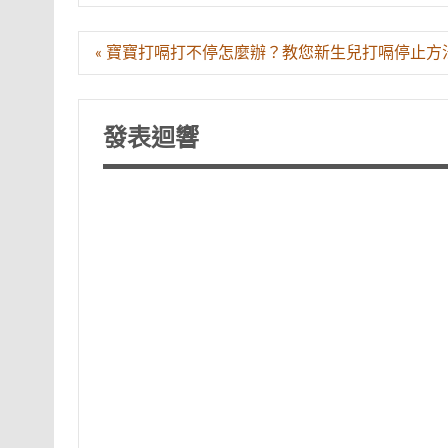
文
« 寶寶打嗝打不停怎麼辦？教您新生兒打嗝停止方
章
導
覽
發表迴響