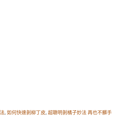
法
,
如何快速剝柳丁皮
,
超聰明剝橘子妙法 再也不髒手