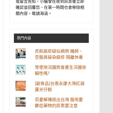
或留言告知，小編會在收到訊息後立即
確認並回覆您，在第一時間也會移除相
關內容，敬請海涵。
熱門內容
虎航麻疹疑似病例 機師、
空服員疑染麻疹 隔離休養
常使用浣腸劑會產生浣腸依
賴性嗎?
[副食品]台南永康大灣紅葫
蘆米仔麩
百憂解傳退出台灣 服用憂
鬱症藥物的民眾要注意