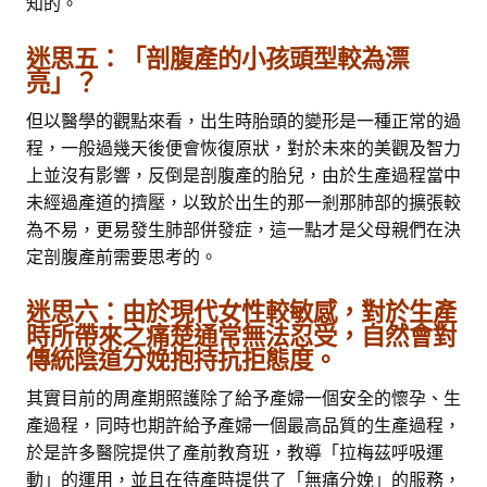
知的。
迷思五：「剖腹產的小孩頭型較為漂
亮」？
但以醫學的觀點來看，出生時胎頭的變形是一種正常的過
程，一般過幾天後便會恢復原狀，對於未來的美觀及智力
上並沒有影響，反倒是剖腹產的胎兒，由於生產過程當中
未經過產道的擠壓，以致於出生的那一剎那肺部的擴張較
為不易，更易發生肺部併發症，這一點才是父母親們在決
定剖腹產前需要思考的。
迷思六：由於現代女性較敏感，對於生產
時所帶來之痛楚通常無法忍受，自然會對
傳統陰道分娩抱持抗拒態度。
其實目前的周產期照護除了給予產婦一個安全的懷孕、生
產過程，同時也期許給予產婦一個最高品質的生產過程，
於是許多醫院提供了產前教育班，教導「拉梅茲呼吸運
動」的運用，並且在待產時提供了「無痛分娩」的服務，