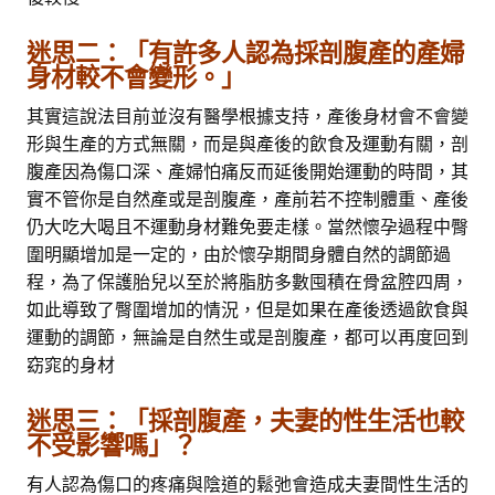
迷思二：「有許多人認為採剖腹產的產婦
身材較不會變形。」
其實這說法目前並沒有醫學根據支持，產後身材會不會變
形與生產的方式無關，而是與產後的飲食及運動有關，剖
腹產因為傷口深、產婦怕痛反而延後開始運動的時間，其
實不管你是自然產或是剖腹產，產前若不控制體重、產後
仍大吃大喝且不運動身材難免要走樣。當然懷孕過程中臀
圍明顯增加是一定的，由於懷孕期間身體自然的調節過
程，為了保護胎兒以至於將脂肪多數囤積在骨盆腔四周，
如此導致了臀圍增加的情況，但是如果在產後透過飲食與
運動的調節，無論是自然生或是剖腹產，都可以再度回到
窈窕的身材
迷思三：「採剖腹產，夫妻的性生活也較
不受影響嗎」？
有人認為傷口的疼痛與陰道的鬆弛會造成夫妻間性生活的