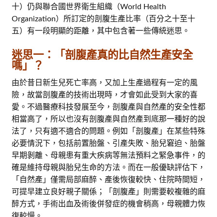
十）仍與聯合國世界衛生組織（World Health
Organization）所訂定的剖腹生產比率（百分之十至十
五）有一段明顯的距離，其中包含著一些傳統迷思。
迷思一：「剖腹產真的比自然生產安全
嗎」？
由於昔日新生兒死亡率高，又加上生產過程有一定的風
險，故當剖腹產的技術出現時，才會如此受到大家的喜
愛。不過醫療科技發展至今，剖腹產與自然產的安全性都
相當高了，所以也沒有剖腹產與自然產到底那一種好的說
法了，只有適不適合的問題。例如「剖腹產」在某些特殊
必要情況下，包括前置胎盤、引產失敗、胎兒窘迫、胎盤
早期剝離、母親患有重大疾病等無法預料之緊急事件，的
確是維持母親與胎兒生命的方法。而在一般優缺評估下，
「自然產」僅需局部麻醉、產後恢復較快、住院時間短，
可提早建立良好親子關係；「剖腹產」則需要較複雜的麻
醉方式，手術出血及術後併發症的機會稍高，母親體力恢
復較慢。