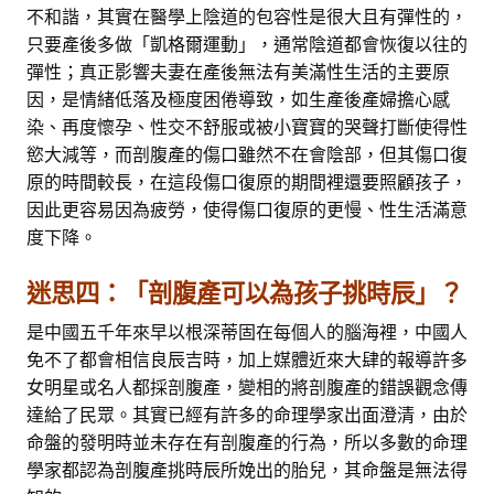
不和諧，其實在醫學上陰道的包容性是很大且有彈性的，
只要產後多做「凱格爾運動」，通常陰道都會恢復以往的
彈性；真正影響夫妻在產後無法有美滿性生活的主要原
因，是情緒低落及極度困倦導致，如生產後產婦擔心感
染、再度懷孕、性交不舒服或被小寶寶的哭聲打斷使得性
慾大減等，而剖腹產的傷口雖然不在會陰部，但其傷口復
原的時間較長，在這段傷口復原的期間裡還要照顧孩子，
因此更容易因為疲勞，使得傷口復原的更慢、性生活滿意
度下降。
迷思四：「剖腹產可以為孩子挑時辰」？
是中國五千年來早以根深蒂固在每個人的腦海裡，中國人
免不了都會相信良辰吉時，加上媒體近來大肆的報導許多
女明星或名人都採剖腹產，變相的將剖腹產的錯誤觀念傳
達給了民眾。其實已經有許多的命理學家出面澄清，由於
命盤的發明時並未存在有剖腹產的行為，所以多數的命理
學家都認為剖腹產挑時辰所娩出的胎兒，其命盤是無法得