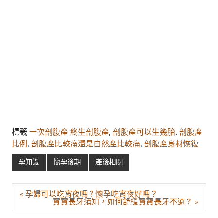
標籤
一次剖腹產 終生剖腹產
,
剖腹產可以生幾胎
,
剖腹產
比例
,
剖腹產比較痛還是自然產比較痛
,
剖腹產身材恢復
孕知識
懷孕後期
產後相關
文
« 孕婦可以吃宵夜嗎？懷孕吃宵夜好嗎？
章
寶寶長牙須知，如何舒緩寶寶長牙不適？ »
導
覽