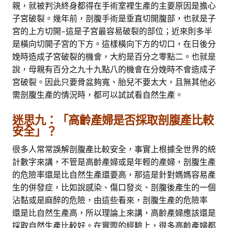
親，就被判決終身都得在手術室裡生產的主要原因是擔心
子宮破裂。幾年前，剖腹手術是垂直切開腹部，也就是子
宮的上方切開–這是子宮最容易破裂的部位；近來則多半
是橫向切開子宮的下方。這樣橫向下方的切口，在日後分
娩時造成子宮破裂的機會，大約是百分之零點二。也就是
說，母親有百分之九十九點八的機會在分娩時不會造成子
宮破裂。因此只要骨盆夠寬、胎兒不要太大，且無其他必
需剖腹生產的情況時，都可以試試看自然生產。
迷思九：「高齡產婦是否採取剖腹產比較
安全」？
很多人常常誤解剖腹產比較安全，事實上根據全世界的統
計數字來講，不管是高齡產婦或是年輕的產婦，剖腹生產
的危險率還是比自然生產還要高，那這是針對媽媽容易產
生的併發症，比如說感染、傷口發炎、剖腹後產生的一個
沾黏或是麻醉的危險，由這些看來，剖腹生產的危險率
還是比自然生產高，所以理論上來講，高齡產婦應該還是
採取自然生產比較好。在實際的經驗上，很多高齡產婦都