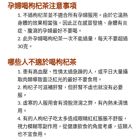
孕婦喝枸杞茶注意事項
不過枸杞茶並不適合所有孕婦服用。由於它溫熱
身體的效果相當強，因此正在感冒發燒、身體有炎
症、腹瀉的孕婦最好不要喝。
此外孕婦喝枸杞茶一次不能過量，每天不要超過
30克。
哪些人不適於喝枸杞茶
患有高血壓、性情太過急躁的人，或平日大量攝
取肉類導致面泛紅光的最好不要食用。
枸杞子可滋補肝腎，但肝腎不虛也就沒有必要
服。
虛寒的人服用會有滑脫泄瀉之弊，有內熱未清慎
用。
有的人枸杞子吃太多造成眼睛紅紅脹脹不舒服，
視力模糊等副作用，從健康飲食的角度考慮，這類人
也不宜食用。