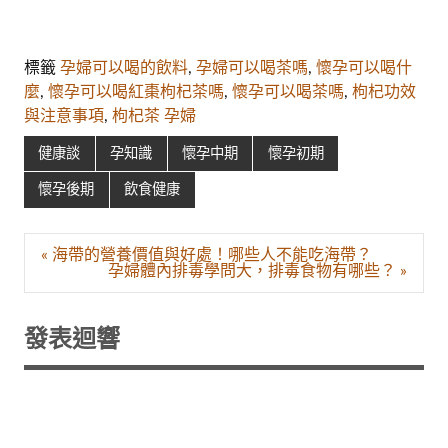
標籤
孕婦可以喝的飲料
,
孕婦可以喝茶嗎
,
懷孕可以喝什
麼
,
懷孕可以喝紅棗枸杞茶嗎
,
懷孕可以喝茶嗎
,
枸杞功效
與注意事項
,
枸杞茶 孕婦
健康談
孕知識
懷孕中期
懷孕初期
懷孕後期
飲食健康
文
« 海帶的營養價值與好處！哪些人不能吃海帶？
章
孕婦體內排毒學問大，排毒食物有哪些？ »
導
覽
發表迴響