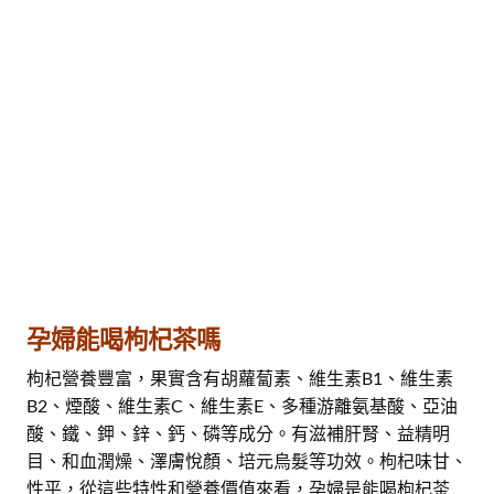
孕婦能喝枸杞茶嗎
枸杞營養豐富，果實含有胡蘿蔔素、維生素B1、維生素
B2、煙酸、維生素C、維生素E、多種游離氨基酸、亞油
酸、鐵、鉀、鋅、鈣、磷等成分。有滋補肝腎、益精明
目、和血潤燥、澤膚悅顏、培元烏髮等功效。枸杞味甘、
性平，從這些特性和營養價值來看，孕婦是能喝枸杞茶