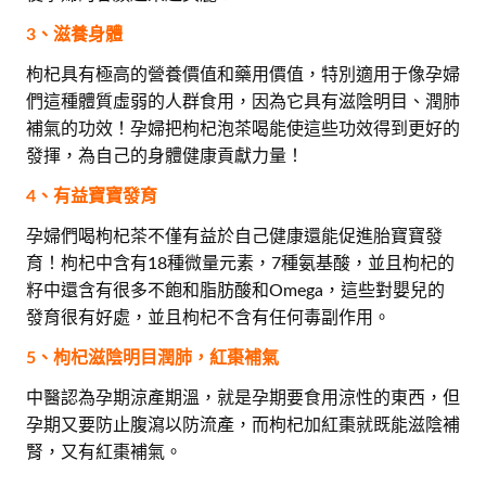
3、滋養身體
枸杞具有極高的營養價值和藥用價值，特別適用于像孕婦
們這種體質虛弱的人群食用，因為它具有滋陰明目、潤肺
補氣的功效！孕婦把枸杞泡茶喝能使這些功效得到更好的
發揮，為自己的身體健康貢獻力量！
4、有益寶寶發育
孕婦們喝枸杞茶不僅有益於自己健康還能促進胎寶寶發
育！枸杞中含有18種微量元素，7種氨基酸，並且枸杞的
籽中還含有很多不飽和脂肪酸和Omega，這些對嬰兒的
發育很有好處，並且枸杞不含有任何毒副作用。
5、枸杞滋陰明目潤肺，紅棗補氣
中醫認為孕期涼產期溫，就是孕期要食用涼性的東西，但
孕期又要防止腹瀉以防流產，而枸杞加紅棗就既能滋陰補
腎，又有紅棗補氣。