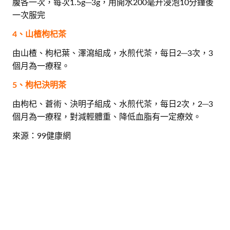
腹各一次，每次1.5g─3g，用開水200毫升浸泡10分鐘後
一次服完
4、山楂枸杞茶
由山楂、枸杞葉、澤瀉組成，水煎代茶，每日2─3次，3
個月為一療程。
5、枸杞決明茶
由枸杞、蒼術、決明子組成、水煎代茶，每日2次，2─3
個月為一療程，對減輕體重、降低血脂有一定療效。
來源：99健康網