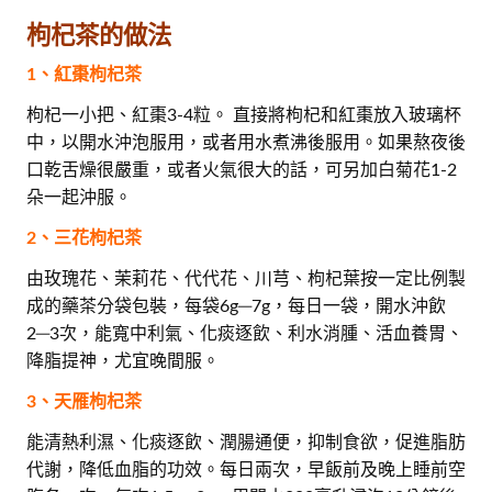
枸杞茶的做法
1、紅棗枸杞茶
枸杞一小把、紅棗3-4粒。 直接將枸杞和紅棗放入玻璃杯
中，以開水沖泡服用，或者用水煮沸後服用。如果熬夜後
口乾舌燥很嚴重，或者火氣很大的話，可另加白菊花1-2
朵一起沖服。
2、三花枸杞茶
由玫瑰花、茉莉花、代代花、川芎、枸杞葉按一定比例製
成的藥茶分袋包裝，每袋6g─7g，每日一袋，開水沖飲
2─3次，能寬中利氣、化痰逐飲、利水消腫、活血養胃、
降脂提神，尤宜晚間服。
3、天雁枸杞茶
能清熱利濕、化痰逐飲、潤腸通便，抑制食欲，促進脂肪
代謝，降低血脂的功效。每日兩次，早飯前及晚上睡前空