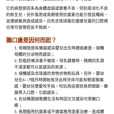
它的病發原因多為身體虛弱或營養不良，特別是消化不良
的新生兒。另外濫用或長期使用抗菌素也能引發這種病，
並通過餐具造成感染。白色念珠球菌在健康兒童的口腔裡
也常可發現但並不致病。
鵝口瘡是因何而起？
母親陰道有黴菌感染嬰兒出生時通過產道，接觸
母體的分泌物而感染；
奶瓶奶嘴消毒不徹底，母乳餵養時，媽媽的乳頭
不清潔都可以是感染的來源；
接觸感染念珠菌的食物衣物和玩具。另外，嬰幼
兒在6—7個月時開始長牙此時牙床可能有輕度脹痛
感，嬰幼兒便愛咬手指，咬玩具這樣就易把細菌、黴
菌帶入口腔，引起感染；
在幼稚園過集體生活有時因交叉感染可患鵝口
瘡；
長期服用抗菌素或不適當應用激素治療，造成體