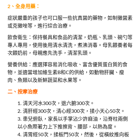
2、全身用藥：
症狀嚴重的孩子也可口服一些抗真菌的藥物，如制黴菌素
或克黴唑等，進行綜合治療。
飲食衛生：保持餐具和食品的清潔，奶瓶、乳頭、碗勺等
專人專用，使用後用清水清洗，煮沸消毒。母乳餵養者每
次餵奶前，母親應先洗手，清潔乳頭。
營養供給：應選擇容易消化吸收、富含優質蛋白質的食
物，並適當增加維生素B和C的供給，如動物肝臟、瘦
肉、魚類以及新鮮蔬菜和水果等。
二、按摩治療
清天河水300次，退六腑300次。
清肝經300次，清心經300次，揉小天心50次。
患兒俯臥，家長以手掌沾少許麻油，沿脊柱兩側
以小魚際著力上下推擦背、腰部，以熱為度。
清胃經50次，揉板門50次，然後，從橫紋推向板