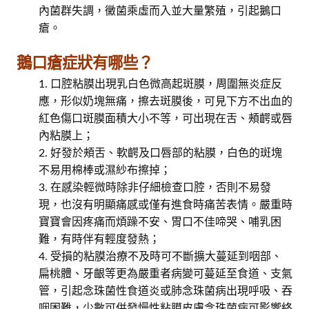
內菌群失調，黴菌乘虛而入並大量繁殖，引起鵝口
瘡。
鵝口瘡症狀有哪些？
口腔粘膜出現乳白色微高起斑膜，周圍無炎症反
應，形似奶塊無痛，擦去斑膜後，可見下方不出血的
紅色傷口斑膜面積大小不等，可出現在舌、頰齶或唇
內粘膜上；
好發於頰舌、軟齶及口唇部的粘膜，白色的斑塊
不易用棉棒或濕紗布擦掉；
在感染輕微時除非仔細檢查口腔，否則不易發
現，也沒有明顯痛感或僅有進食時痛苦表情。嚴重時
寶寶會因疼痛而煩躁不安、胃口不佳啼哭、哺乳困
難，有時伴有輕度發熱；
受損的粘膜治療不及時可不斷擴大蔓延到咽部、
扁桃體、牙齦等更為嚴重者病變可蔓延至食道、支氣
管，引起念珠菌性食道炎或肺念珠菌病出現呼吸、吞
咽困難，少數可併發慢性粘膜皮膚念珠菌病可影響終