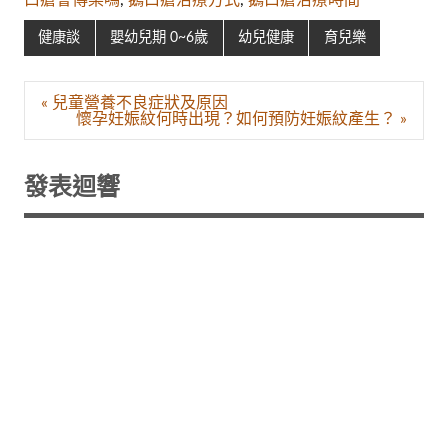
口瘡會傳染嗎
,
鵝口瘡治療方式
,
鵝口瘡治療時間
健康談
嬰幼兒期 0~6歲
幼兒健康
育兒樂
文
« 兒童營養不良症狀及原因
章
懷孕妊娠紋何時出現？如何預防妊娠紋產生？ »
導
覽
發表迴響