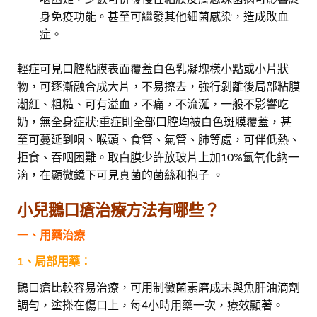
身免疫功能。甚至可繼發其他細菌感染，造成敗血
症。
輕症可見口腔粘膜表面覆蓋白色乳凝塊樣小點或小片狀
物，可逐漸融合成大片，不易擦去，強行剝離後局部粘膜
潮紅、粗糙、可有溢血，不痛，不流涎，一般不影響吃
奶，無全身症狀;重症則全部口腔均被白色斑膜覆蓋，甚
至可蔓延到咽、喉頭、食管、氣管、肺等處，可伴低熱、
拒食、吞咽困難。取白膜少許放玻片上加10%氫氧化鈉一
滴，在顯微鏡下可見真菌的菌絲和抱子 。
小兒鵝口瘡治療方法有哪些？
一、用藥治療
1、局部用藥：
鵝口瘡比較容易治療，可用制黴菌素磨成末與魚肝油滴劑
調勻，塗搽在傷口上，每4小時用藥一次，療效顯著。