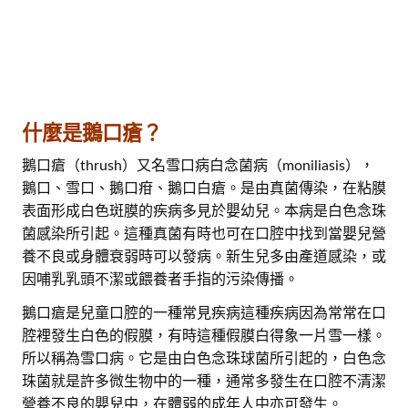
什麼是鵝口瘡？
鵝口瘡（thrush）又名雪口病白念菌病（moniliasis），
鵝口、雪口、鵝口疳、鵝口白瘡。是由真菌傳染，在粘膜
表面形成白色斑膜的疾病多見於嬰幼兒。本病是白色念珠
菌感染所引起。這種真菌有時也可在口腔中找到當嬰兒營
養不良或身體衰弱時可以發病。新生兒多由產道感染，或
因哺乳乳頭不潔或餵養者手指的污染傳播。
鵝口瘡是兒童口腔的一種常見疾病這種疾病因為常常在口
腔裡發生白色的假膜，有時這種假膜白得象一片雪一樣。
所以稱為雪口病。它是由白色念珠球菌所引起的，白色念
珠菌就是許多微生物中的一種，通常多發生在口腔不清潔
營養不良的嬰兒中，在體弱的成年人中亦可發生。