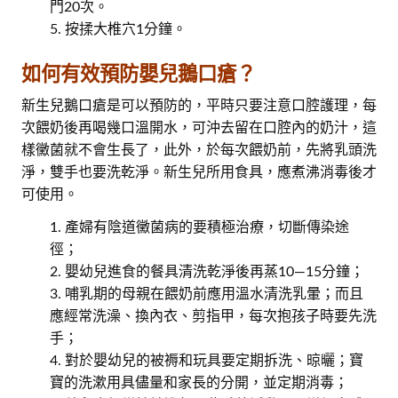
門20次。
按揉大椎穴1分鐘。
如何有效預防嬰兒鵝口瘡？
新生兒鵝口瘡是可以預防的，平時只要注意口腔護理，每
次餵奶後再喝幾口溫開水，可沖去留在口腔內的奶汁，這
樣黴菌就不會生長了，此外，於每次餵奶前，先將乳頭洗
淨，雙手也要洗乾淨。新生兒所用食具，應煮沸消毒後才
可使用。
產婦有陰道黴菌病的要積極治療，切斷傳染途
徑；
嬰幼兒進食的餐具清洗乾淨後再蒸10—15分鐘；
哺乳期的母親在餵奶前應用溫水清洗乳暈；而且
應經常洗澡、換內衣、剪指甲，每次抱孩子時要先洗
手；
對於嬰幼兒的被褥和玩具要定期拆洗、晾曬；寶
寶的洗漱用具儘量和家長的分開，並定期消毒；