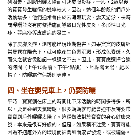
列腺素、組胺因曬太陽而引起皮膚炎症。一般，2歲以後
的寶寶發生曬傷的機率較大，因為，這個年齡段他們戶外
活動增多，他們通常會由於去海邊玩耍、露天游泳、長時
間曝曬並沒有防禦措施而導致日光性皮炎、多形性日光
疹、蕁麻疹等皮膚病的發生。
除了皮膚炎症，還可能出現遠期傷害。如果寶寶的皮膚經
常暴露在陽光下，就可能產生色素沉澱，形成色素斑，久
而久之就會像胎記一樣退之不去。因此，寶寶應選擇合適
的時間（上午10點前、下午4點後）、地點曬太陽，能以
帽子、防曬霜作保護則更佳。
四、坐在嬰兒車上，仍要防曬
平時，寶寶躺在床上的時間比下床活動的時間多得多，所
以，要是碰到天氣晴朗，很多媽媽就可能會迫不及待要帶
寶寶到戶外曬曬太陽了。這種做法對於寶寶的身心健康來
說，本來是很有好處的，但是，如果稍不注意，寶寶可能
因為不適應外界的環境而被悶到而感冒發燒、或被曬傷。