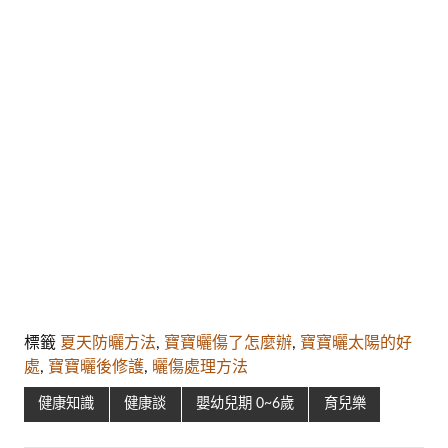
標籤
夏天防曬方法
,
寶寶曬傷了怎麼辦
,
寶寶曬太陽的好
處
,
寶寶曬後修護
,
曬傷處理方法
健康知識
健康談
嬰幼兒期 0~6歲
育兒樂