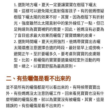
選對地方曬。夏天一定要讓寶寶在樹蔭下曬太
陽，這樣可以避免陽光直射傷害孩子。有的爸媽懷疑
樹蔭下曬太陽的效果不好，其實，因為樹蔭下有折射
光，強度雖然比太陽直射中的紫外線低了一點，但已
足夠達到為寶寶補鈣的需要。因此，爸媽沒有必要為
了盲目追求最大效果而曬傷了寶寶嬌嫩的皮膚。
選對時間曬。夏天光照強烈，爸媽帶寶寶出去曬
太陽還應注意選擇合適的時段，最好是早上或傍晚，
避開正午。至於要曬多久，要考慮到寶寶的皮膚類
型，比如，易曬傷的寶寶要適量縮短室外活動的時
間。總之，以寶寶舒服為最高原則。
二、有些曬傷是看不出來的
並不是所有的曬傷都是可以看出來的，有時候帶寶寶出
外，有些媽媽沒太注意防曬工作，回來看見寶寶也沒有什
麼明顯的曬傷反應，就以為寶寶沒有被曬傷，其實，這是
錯誤的。有些曬傷是看不出來的。