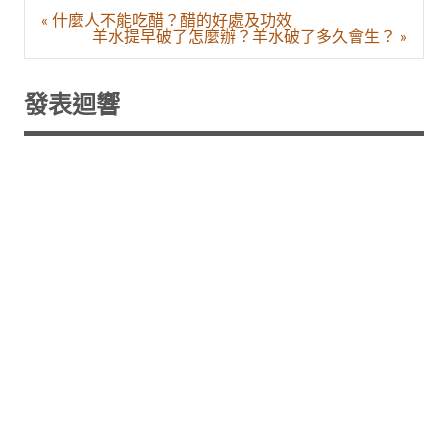
文
« 什麼人不能吃醋？醋的好處及功效
章
羊水提早破了怎麼辦？羊水破了多久會生？ »
導
覽
發表迴響