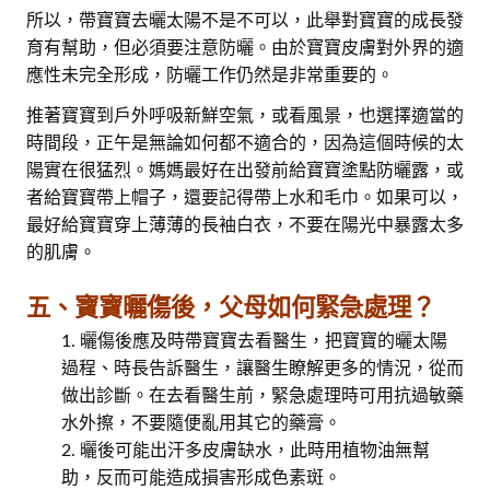
所以，帶寶寶去曬太陽不是不可以，此舉對寶寶的成長發
育有幫助，但必須要注意防曬。由於寶寶皮膚對外界的適
應性未完全形成，防曬工作仍然是非常重要的。
推著寶寶到戶外呼吸新鮮空氣，或看風景，也選擇適當的
時間段，正午是無論如何都不適合的，因為這個時候的太
陽實在很猛烈。媽媽最好在出發前給寶寶塗點防曬露，或
者給寶寶帶上帽子，還要記得帶上水和毛巾。如果可以，
最好給寶寶穿上薄薄的長袖白衣，不要在陽光中暴露太多
的肌膚。
五、寶寶曬傷後，父母如何緊急處理？
曬傷後應及時帶寶寶去看醫生，把寶寶的曬太陽
過程、時長告訴醫生，讓醫生瞭解更多的情況，從而
做出診斷。在去看醫生前，緊急處理時可用抗過敏藥
水外擦，不要隨便亂用其它的藥膏。
曬後可能出汗多皮膚缺水，此時用植物油無幫
助，反而可能造成損害形成色素斑。