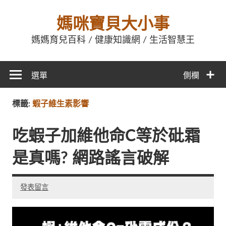
媽咪寶貝大小事
媽媽育兒百科 / 健康知識網 / 生活智慧王
選單
側欄
標籤:
蝦子維生素影響
吃蝦子加維他命C等於砒霜
是真嗎? 網路謠言破解
發表留言