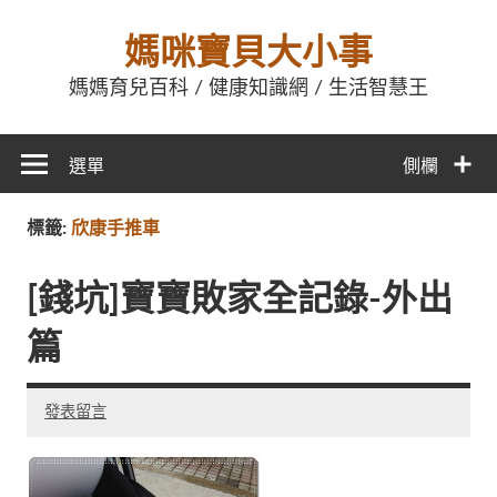
媽咪寶貝大小事
媽媽育兒百科 / 健康知識網 / 生活智慧王
選單
側欄
標籤:
欣康手推車
[錢坑]寶寶敗家全記錄-外出
篇
發表留言