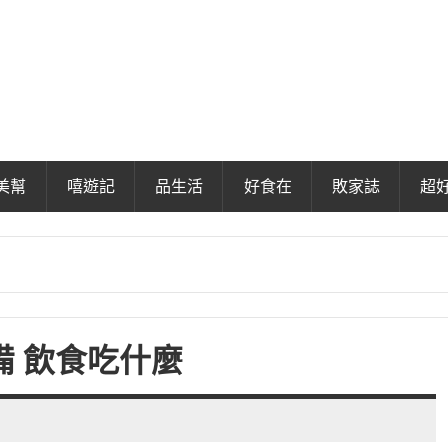
美幫
嘻遊記
品生活
好食在
敗家誌
超
備 飲食吃什麼