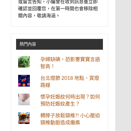
或留言告知，小編會在收到訊息後立即
確認並回覆您，在第一時間也會移除相
關內容，敬請海涵。
熱門內容
孕婦缺碘，恐影響寶寶言語
智商！
台北燈節 2018 地點、賞燈
路線
懷孕妊娠紋何時出現？如何
預防妊娠紋產生？
轉脖子放鬆頸椎?! 小心壓迫
頸椎動脈造成癱瘓