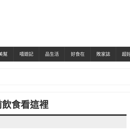
美幫
嘻遊記
品生活
好食在
敗家誌
超
前飲食看這裡