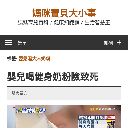
媽咪寶貝大小事
媽媽育兒百科 / 健康知識網 / 生活智慧王
選單
側欄
標籤:
嬰兒喝大人奶粉
嬰兒喝健身奶粉險致死
發表留言