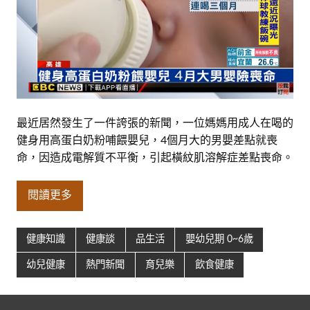
最近居然發生了一件誇張的新聞，一位媽媽用成人在喝的
健身用高蛋白奶粉哺餵嬰兒，4個月大的男嬰差點就喪
命，因造成電解質不平衡，引起橫紋肌溶解症差點喪命。
閱讀更多
健康知識
健康談
品生活
嬰幼兒期 0~6歲
幼兒健康
熱門新聞
育兒樂
飲食健康