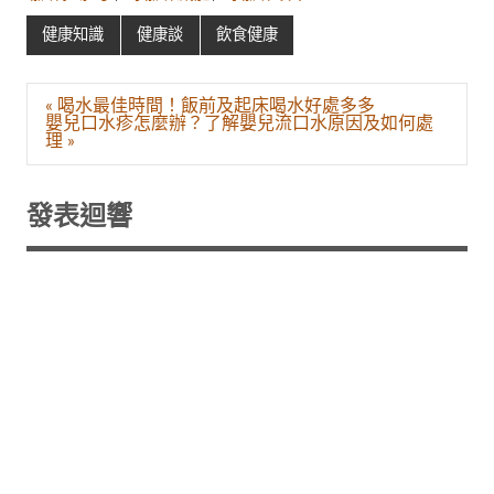
健康知識
健康談
飲食健康
文
« 喝水最佳時間！飯前及起床喝水好處多多
章
嬰兒口水疹怎麼辦？了解嬰兒流口水原因及如何處
導
理 »
覽
發表迴響