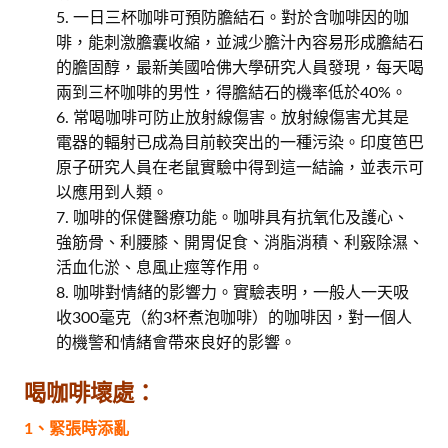
一日三杯咖啡可預防膽結石。對於含咖啡因的咖
啡，能刺激膽囊收縮，並減少膽汁內容易形成膽結石
的膽固醇，最新美國哈佛大學研究人員發現，每天喝
兩到三杯咖啡的男性，得膽結石的機率低於40%。
常喝咖啡可防止放射線傷害。放射線傷害尤其是
電器的輻射已成為目前較突出的一種污染。印度笆巴
原子研究人員在老鼠實驗中得到這一結論，並表示可
以應用到人類。
咖啡的保健醫療功能。咖啡具有抗氧化及護心、
強筋骨、利腰膝、開胃促食、消脂消積、利竅除濕、
活血化淤、息風止痙等作用。
咖啡對情緒的影響力。實驗表明，一般人一天吸
收300毫克（約3杯煮泡咖啡）的咖啡因，對一個人
的機警和情緒會帶來良好的影響。
喝咖啡壞處：
1、緊張時添亂