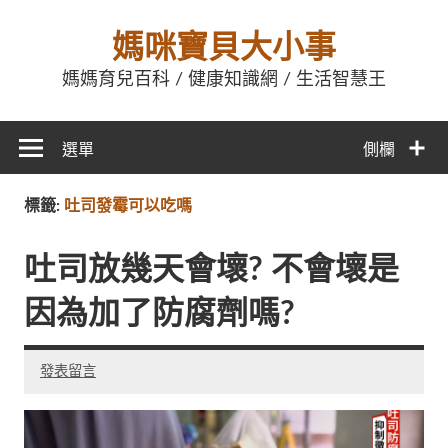
媽咪寶貝大小事
媽媽育兒百科 / 健康知識網 / 生活智慧王
選單
側欄
標籤:
吐司發霉可以吃嗎
吐司放幾天會壞? 不會壞是
因為加了防腐劑嗎?
發表留言