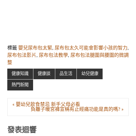
標籤
嬰兒尿布包太緊
,
尿布包太久可能會影響小孩的智力
,
尿布包法影片
,
尿布包法教學
,
尿布包法腿圍與腰圍的微調
整
健康知識
健康談
品生活
幼兒健康
熱門新聞
文
« 嬰幼兒飲食禁忌 新手父母必看
章
負離子暖宮褲宣稱有止經痛功能是真的嗎? »
導
覽
發表迴響