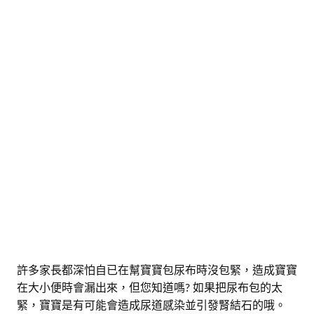
許多家長都深怕自已在幫寶寶包尿布時沒包緊，造成寶寶
在大小便時會漏出來，但您知道嗎? 如果把尿布包的太
緊，寶寶是有可能會造成尿道感染並引發腎結石的哦。