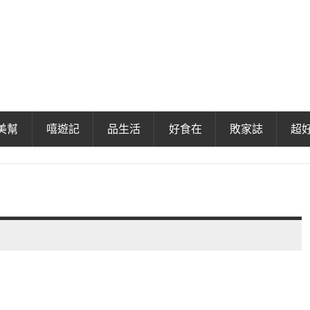
美幫
嘻遊記
品生活
好食在
敗家誌
超