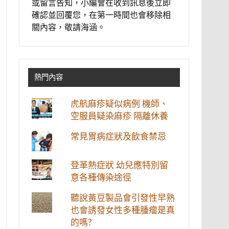
或留言告知，小編會在收到訊息後立即
確認並回覆您，在第一時間也會移除相
關內容，敬請海涵。
熱門內容
虎航麻疹疑似病例 機師、
空服員疑染麻疹 隔離休養
常見胃病症狀及飲食禁忌
登革熱症狀 幼兒應特別留
意各種傳染途徑
聽說黃豆製品會引發性早熟
也會誘發女性多種腫瘤是真
的嗎?