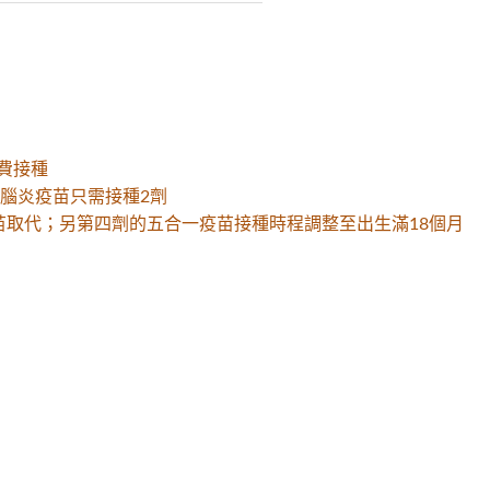
公費接種
腦炎疫苗只需接種2劑
苗取代；另第四劑的五合一疫苗接種時程調整至出生滿18個月