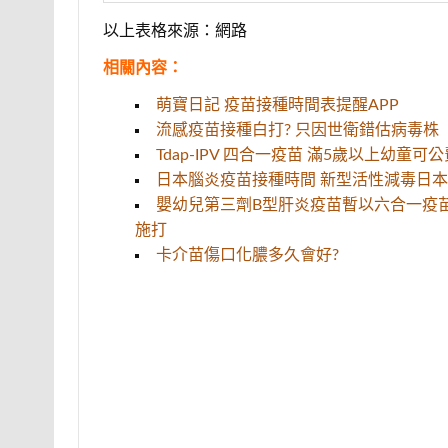
以上表格來源：網路
相關內容：
萌寶日記 疫苗接種時間表提醒APP
流感疫苗接種白打? 只因世衛錯估病毒株
Tdap-IPV 四合一疫苗 滿5歲以上幼童可
日本腦炎疫苗接種時間 新型活性減毒日本
嬰幼兒第三劑B型肝炎疫苗暫以六合一疫
施打
卡介苗傷口化膿多久會好?