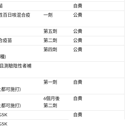
苗
自費
性百日咳混合疫
一劑
公費
第五劑
公費
合疫苗
第二劑
公費
第四劑
公費
種)
錄且測驗陰性者補
第一劑
自費
上都可施打)
6個月後
自費
上都可施打)
第二劑
SK
自費
SK