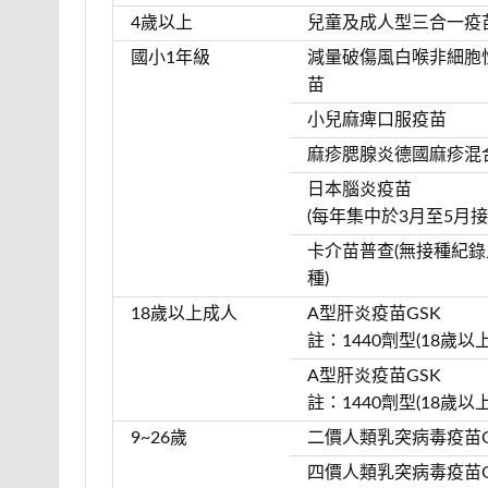
4歲以上
兒童及成人型三合一疫
國小1年級
減量破傷風白喉非細胞
苗
小兒麻痺口服疫苗
麻疹腮腺炎德國麻疹混
日本腦炎疫苗
(每年集中於3月至5月接
卡介苗普查(無接種紀
種)
18歲以上成人
A型肝炎疫苗GSK
註：1440劑型(18歲以
A型肝炎疫苗GSK
註：1440劑型(18歲以
9~26歲
二價人類乳突病毒疫苗G
四價人類乳突病毒疫苗G