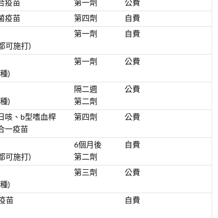
合疫苗
第一劑
公費
菌疫苗
第四劑
自費
第一劑
自費
都可施打)
第一劑
公費
種)
隔二週
公費
種)
第二劑
日咳、b型嗜血桿
第四劑
公費
合一疫苗
6個月後
自費
都可施打)
第二劑
第三劑
公費
種)
疫苗
自費