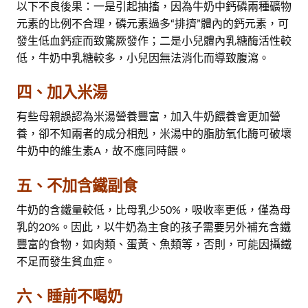
以下不良後果：一是引起抽搐，因為牛奶中鈣磷兩種礦物
元素的比例不合理，磷元素過多“排擠”體內的鈣元素，可
發生低血鈣症而致驚厥發作；二是小兒體內乳糖酶活性較
低，牛奶中乳糖較多，小兒因無法消化而導致腹瀉。
四、加入米湯
有些母親誤認為米湯營養豐富，加入牛奶餵養會更加營
養，卻不知兩者的成分相剋，米湯中的脂肪氧化酶可破壞
牛奶中的維生素A，故不應同時餵。
五、不加含鐵副食
牛奶的含鐵量較低，比母乳少50%，吸收率更低，僅為母
乳的20%。因此，以牛奶為主食的孩子需要另外補充含鐵
豐富的食物，如肉類、蛋黃、魚類等，否則，可能因攝鐵
不足而發生貧血症。
六、睡前不喝奶