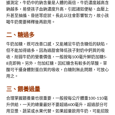
據測定，牛奶中的鈉含量是人體的兩倍，牛奶濃度越高含
鈉越多，易使孩子血鈉濃度升高，引起諸如便秘、血壓上
升甚至抽搐、昏迷等症狀。長此以往會影響智力，故小孩
喝牛奶需要稀釋後再飲用。
二、糖過多
牛奶加糖，既可改善口感，又能補足牛奶含糖低的缺陷，
但不能加得過多。因為過甜會降低孩子對奶中鈣質的吸
收，削弱牛奶的營養價值，一般按每100毫升鮮奶加糖5-
8克即夠。另外，勿加紅糖，因紅糖含有較多的草酸，草
酸可干擾身體對蛋白質的吸收，白糖則無此問題，可放心
用之。
三、餵養過量
合理掌握餵養量也很重要，一般按每公斤體重100-110毫
升供給，一天的總量最好不要超過600毫升，超過部分可
用豆漿、蔬菜或水果代替。如果超量飲用牛奶，可能招致