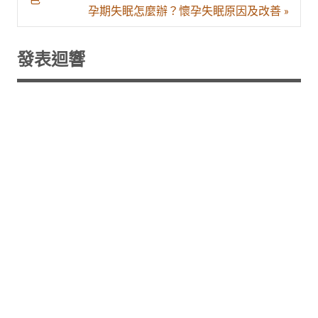
色
導
孕期失眠怎麼辦？懷孕失眠原因及改善 »
覽
發表迴響