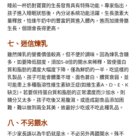
睡前一杯奶對寶寶的生長發育具有特殊功能。專家指出，
孩子進入睡眠狀態後，內分泌系統功能活躍，生長激素大
量釋放，恰逢牛奶中的豐富鈣質進入體內，進而加速骨骼
生長，個頭會長得更高。
七、迷信煉乳
雖然煉乳的營養價值較高，但不便於調味。因為煉乳含糖
多，如要降低甜度，須加5-8倍的開水來稀釋，致使蛋白
質和脂肪的濃度大幅度下降，僅為鮮奶的一半，吃這樣的
乳製品，孩子可能會體重不增、面色蒼白、體質衰弱，並
可能患上多種脂溶性維生素缺乏症(如維生素A、D、E、K
缺乏)。若要保持蛋白質和脂肪的正常濃度而少加水，則
糖分又太多，孩子吃後又易腹瀉，或造成副食品添加困
難，難以做到兩全其美，故最好少吃或不吃此種乳品。
八、不另餵水
不少家長誤以為牛奶就是水，不必另外再餵開水。殊不