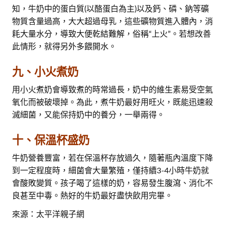
知，牛奶中的蛋白質(以酪蛋白為主)以及鈣、磷、鈉等礦
物質含量過高，大大超過母乳，這些礦物質進入體內，消
耗大量水分，導致大便乾結難解，俗稱“上火”。若想改善
此情形，就得另外多餵開水。
九、小火煮奶
用小火煮奶會導致煮的時常過長，奶中的維生素易受空氣
氧化而被破壞掉。為此，煮牛奶最好用旺火，既能迅速殺
滅細菌，又能保持奶中的養分，一舉兩得。
十、保溫杯盛奶
牛奶營養豐富，若在保溫杯存放過久，隨著瓶內溫度下降
到一定程度時，細菌會大量繁殖，僅持續3-4小時牛奶就
會酸敗變質。孩子喝了這樣的奶，容易發生腹瀉、消化不
良甚至中毒。熱好的牛奶最好盡快飲用完畢。
來源：太平洋親子網