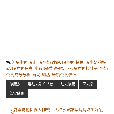
標籤
喝牛奶 喝水
,
喝牛奶 睡眠
,
喝牛奶 禁忌
,
喝牛奶的好
處
,
喝鮮奶長高
,
小孩喝鮮奶好嗎
,
小孩喝鮮奶拉肚子
,
牛奶
營養成分分析
,
鮮奶 加熱
,
鮮奶營養價值
健康談
嬰幼兒期 0~6歲
幼兒健康
育兒樂
飲食健康
文
« 夏季防曬保養大作戰！八種水果讓準媽媽吃出好氣
章