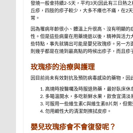
發燒一般會持續2-5天，平均3天(因此有三日熱
丘疹，四肢的疹子較少，大多不癢也不痛，在2
常。
因為罹病年齡很小、體溫上升很高、沒有明顯的
性。但是這些病童在用藥燒退以後，精神與活力
些特點，事先就猜出可能是嬰兒玫瑰疹。另一方
則幾乎都是在燒到最高點的時候出疹子，而且疹
玫瑰疹的治療與護理
因目前尚未有效對抗及預防病毒感染的藥物，因
高燒時按醫囑及時服退熱藥，最好臥床休
多喝溫開水，多吃新鮮水果，飲食宜清淡
可服用一些維生素C與維生素B片劑，但
勿用鹼性大的清潔劑擦拭皮疹。
嬰兒玫瑰疹會不會復發呢？