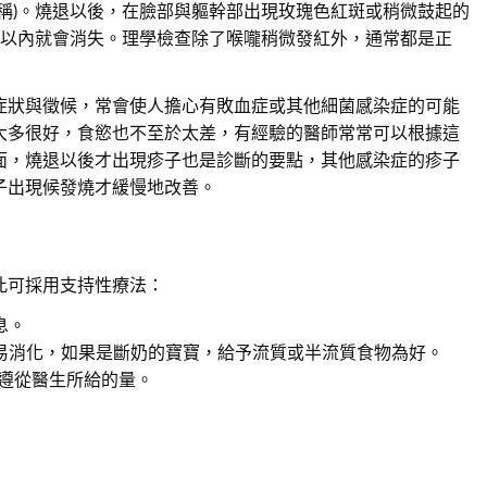
之稱)。燒退以後，在臉部與軀幹部出現玫瑰色紅斑或稍微鼓起的
天以內就會消失。理學檢查除了喉嚨稍微發紅外，通常都是正
症狀與徵候，常會使人擔心有敗血症或其他細菌感染症的可能
大多很好，食慾也不至於太差，有經驗的醫師常常可以根據這
面，燒退以後才出現疹子也是診斷的要點，其他感染症的疹子
子出現候發燒才緩慢地改善。
此可採用支持性療法：
息。
易消化，如果是斷奶的寶寶，給予流質或半流質食物為好。
需遵從醫生所給的量。