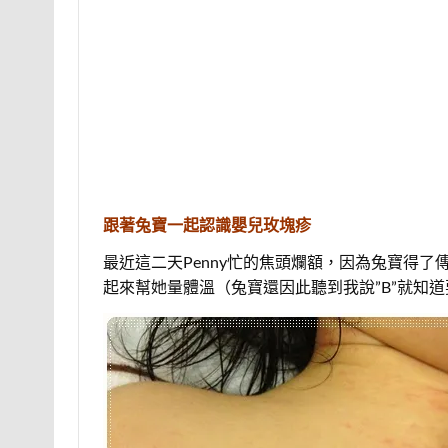
跟著兔寶一起認識嬰兒玫塊疹
最近這二天Penny忙的焦頭爛額，因為兔寶得
起來幫她量體溫（兔寶還因此聽到我說”B”就知