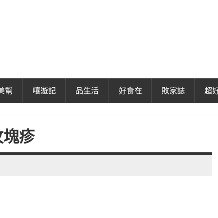
美幫
嘻遊記
品生活
好食在
敗家誌
超
玫塊疹