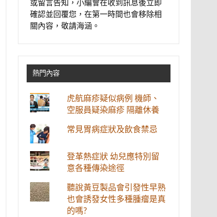
或留言告知，小編會在收到訊息後立即
確認並回覆您，在第一時間也會移除相
關內容，敬請海涵。
熱門內容
虎航麻疹疑似病例 機師、
空服員疑染麻疹 隔離休養
常見胃病症狀及飲食禁忌
登革熱症狀 幼兒應特別留
意各種傳染途徑
聽說黃豆製品會引發性早熟
也會誘發女性多種腫瘤是真
的嗎?