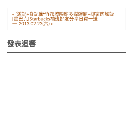
文
« [遊記+食記]新竹都城隍廟多媒體館+柳家肉燥飯
章
[星巴克]Starbucks補班好友分享日買一送
導
一-2013.02.23(六) »
覽
發表迴響