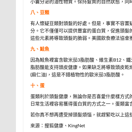
小囊分泌的油性物質。保持髮質的自然狀態，同
八、豆類
有人懷疑豆類對頭髮的好處。但是，事實不容置
分。它不僅僅可以提供豐富的蛋白質，促進頭髮的生
這些元素將導致頭髮的脆弱。美國飲食療法協會
九、鮭魚
因為鮭魚裡富含歐米茄3脂肪酸、維生素B12、
脂肪酸能支持頭皮健康。如果缺乏將導致頭皮乾
(麻仁油)，這是不錯植物性的歐米茄3脂肪酸。
十、蛋
蛋類利於頭髮健康，無論你是否喜愛什麼樣方式
日常生活裡容易獲得蛋白質的方式之一。蛋類富含
若你真不想再遭受掉頭髮煩惱，就趕緊吃以上這
來源：搜狐健康、KingNet