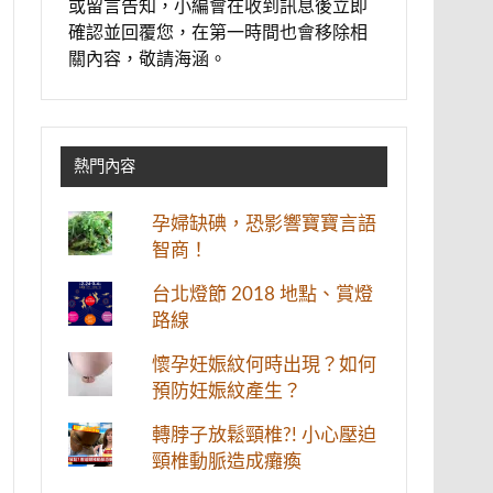
或留言告知，小編會在收到訊息後立即
確認並回覆您，在第一時間也會移除相
關內容，敬請海涵。
熱門內容
孕婦缺碘，恐影響寶寶言語
智商！
台北燈節 2018 地點、賞燈
路線
懷孕妊娠紋何時出現？如何
預防妊娠紋產生？
轉脖子放鬆頸椎?! 小心壓迫
頸椎動脈造成癱瘓