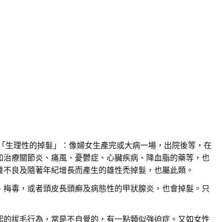
是「生理性的掉髮」：像婦女生產完或大病一場，出院後等，在
如治療關節炎、痛風、憂鬱症、心臟疾病、降血脂的藥等，也
養不良及隨著年紀增長而產生的雄性禿掉髮，也屬此類。
、梅毒，或者頭皮長頭癬及病態性的甲狀腺炎，也會掉髮。只
起的拔毛行為，常是不自覺的，有一點類似強迫症。又如女性