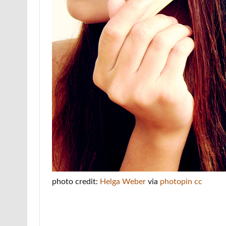
photo credit:
Helga Weber
via
photopin
cc