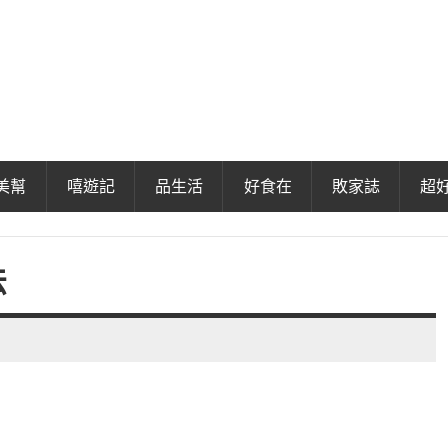
美幫
嘻遊記
品生活
好食在
敗家誌
超
法