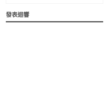
導
覽
發表迴響