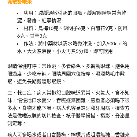
減敏舒眼茶
功用：減緩過敏引起的眼癢。緩解眼睛經常有乾
澀、發癢、紅等情況
材料：烏梅10克、決明子6克、白菊花9克、防風
6克、甘草3克
作法：將中藥材以清水略微沖洗，加入500c.c.的
水，大火煮沸後，小火再煮5分鍾，即可飲用
眼睛保健叮嚀：常遠眺、多看綠色、多轉動眼球、避免用
眼過度、少吃辛辣，眼睛周圍穴位按摩、濕潤熱毛巾敷
眼、避免長期戴隱形眼鏡。
二、乾口症：病人常抱怨口腔味道異常、火氣大、食不知
味，慢慢地口水變少，吞嚥逐漸困難，嚴重者必須喝下很
多水，食物才能下嚥，病人也容易蛀牙和牙周病。檢查方
法是做唾液腺的切片檢查、核子醫學掃描、攝影、分泌量
測定等。
病人可多喝水或者口含酸梅、檸檬片或咀嚼無糖口香糖來