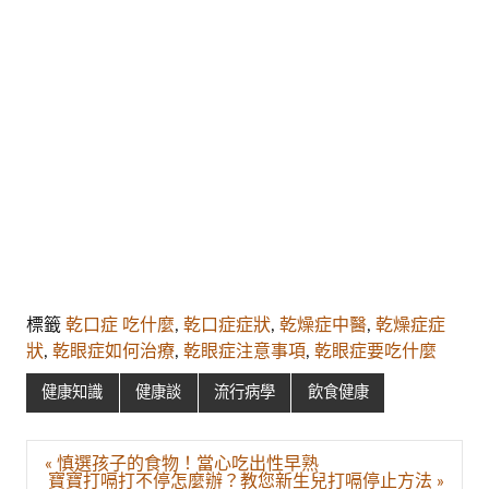
標籤
乾口症 吃什麼
,
乾口症症狀
,
乾燥症中醫
,
乾燥症症
狀
,
乾眼症如何治療
,
乾眼症注意事項
,
乾眼症要吃什麼
健康知識
健康談
流行病學
飲食健康
文
« 慎選孩子的食物！當心吃出性早熟
章
寶寶打嗝打不停怎麼辦？教您新生兒打嗝停止方法 »