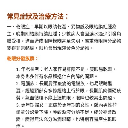
常見症狀及治療方法：
一、乾眼症：早期以眼睛乾澀、異物感及眼結膜紅腫為
主，晚期則結膜持續紅腫；少數病人會因淚水過少引發角
膜受損，進而造成眼睛模糊甚至失明，嚴重時眼睛分泌物
變得非常黏稠，眼角會出現淡黃色分泌物。
乾眼好發族群：
年老長者：老人家容易肝陰不足，雙眼易乾澀，
本身也多伴有水晶體退化白內障的問題。
電腦族：長期肩頸痠痛的電腦族，也易眼睛酸
澀，經過頸部有多條經絡上行於眼，長期肌肉僵硬疲
勞，氣血循環不能上達於眼，眼睛也較易出問題。
更年期婦女：正處於更年期的女性，體內男性荷
爾蒙分泌量下降，導致淚液分泌不足，成分亦會改
變，變得無法充分滋潤眼睛，也特別容易產生乾眼
症。