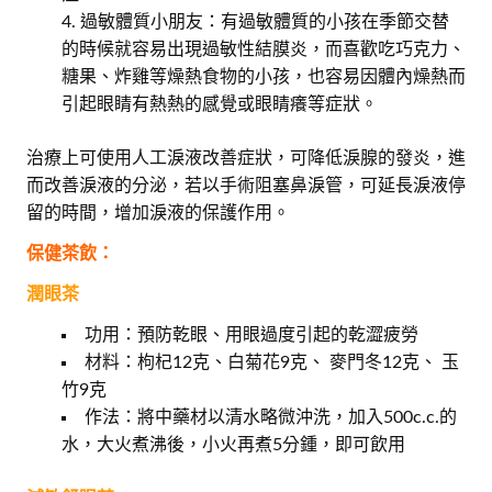
過敏體質小朋友：有過敏體質的小孩在季節交替
的時候就容易出現過敏性結膜炎，而喜歡吃巧克力、
糖果、炸雞等燥熱食物的小孩，也容易因體內燥熱而
引起眼睛有熱熱的感覺或眼睛癢等症狀。
治療上可使用人工淚液改善症狀，可降低淚腺的發炎，進
而改善淚液的分泌，若以手術阻塞鼻淚管，可延長淚液停
留的時間，增加淚液的保護作用。
保健茶飲：
潤眼茶
功用：預防乾眼、用眼過度引起的乾澀疲勞
材料：枸杞12克、白菊花9克、 麥門冬12克、 玉
竹9克
作法：將中藥材以清水略微沖洗，加入500c.c.的
水，大火煮沸後，小火再煮5分鍾，即可飲用