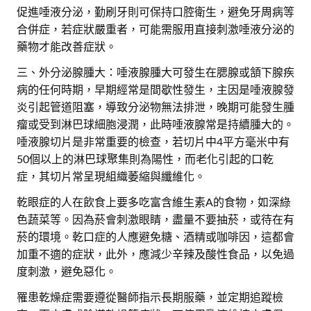
促進唾液分泌，勤刷牙則可保持口腔衛生，避免牙周病等
合併症，若症狀嚴重者，可能需服用直接刺激唾液分泌的
藥物才能改善症狀。
三、外分泌腺腫大：唾液腺腫大可發生在腮腺或頷下腺疾
病的任何時期，早期經常是間歇性發生，主因是唾液腺發
炎引起管道阻塞，導致分泌物無法排泄，晚期可能發生腫
瘤或受到淋巴球細胞浸潤，此時唾液腺常是持續腫大的。
唾液腺切片是非常重要的檢查，若切片中4平方毫米中有
50個以上的淋巴球聚集則為陽性，而老化引起的口乾
症，其切片常呈現組織萎縮與纖維化。
乾眼症的人在飲食上要多吃富含維生素A的食物，如深綠
色蔬菜等。因為菸會刺激眼睛，盡量不要抽菸，或待在有
菸的環境。乾口症的人應避免糖、酒精或咖啡因，這都會
加重不適的症狀，此外，應減少辛辣及酸性食品，以免過
度刺激，避免惡化。
罹患乾燥症需要遵從醫師指示長期服藥，並定期追蹤檢