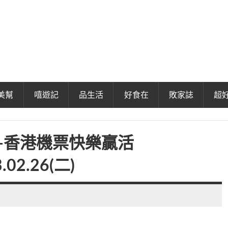
美幫
嘻遊記
品生活
好食在
敗家誌
超
行-香港機票快樂贏活
.02.26(二)