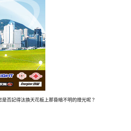
您是否記得汰換天花板上那昏暗不明的燈光呢？