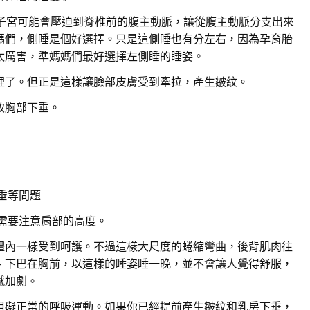
的子宮可能會壓迫到脊椎前的腹主動脈，讓從腹主動脈分支出來
媽們，側睡是個好選擇。只是這側睡也有分左右，因為孕育胎
太厲害，準媽媽們最好選擇左側睡的睡姿。
裡了。但正是這樣讓臉部皮膚受到牽拉，產生皺紋。
致胸部下垂。
垂等問題
需要注意肩部的高度。
體內一樣受到呵護。不過這樣大尺度的蜷縮彎曲，後背肌肉往
、下巴在胸前，以這樣的睡姿睡一晚，並不會讓人覺得舒服，
感加劇。
阻礙正常的呼吸運動。如果你已經提前產生皺紋和乳房下垂，