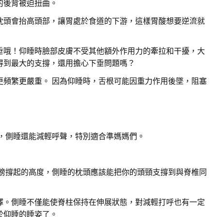
的後背被迫扭曲。
枕頭會抬高頭部，讓胃處於食道的下游，這樣胃酸想要逆流就
垂哦！仰睡時臉部皮膚不受其他額外作用力的牽拉和干擾，大
得到最大的支撐，還用擔心下垂問題嗎？
更頻繁更嚴重。 因為仰睡時，舌根可能因重力作用後墜，阻塞
，側睡還能減輕呼聲，特別適合準媽媽們。
膀撐起的高度，側睡的枕頭應該能把你的頭頸支撐到與脊椎同
擇。側睡不僅能使脊柱保持在伸展狀態，對減輕打呼也有一定
於仰睡的睡姿了。