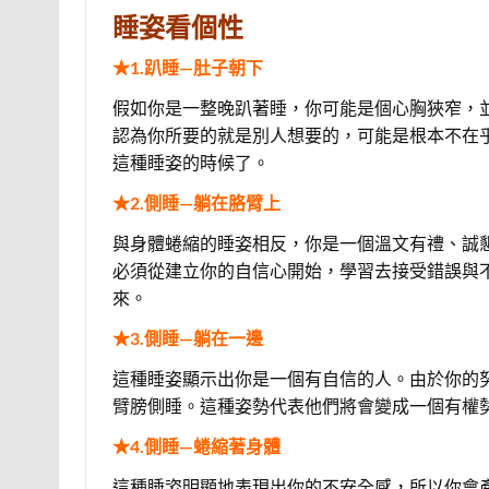
睡姿看個性
★1.趴睡—肚子朝下
假如你是一整晚趴著睡，你可能是個心胸狹窄，
認為你所要的就是別人想要的，可能是根本不在
這種睡姿的時候了。
★2.側睡—躺在胳臂上
與身體蜷縮的睡姿相反，你是一個溫文有禮、誠
必須從建立你的自信心開始，學習去接受錯誤與
來。
★3.側睡—躺在一邊
這種睡姿顯示出你是一個有自信的人。由於你的
臂膀側睡。這種姿勢代表他們將會變成一個有權
★4.側睡—蜷縮著身體
這種睡姿明顯地表現出你的不安全感，所以你會