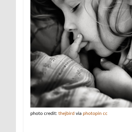
photo credit:
thejbird
via
photopin
cc