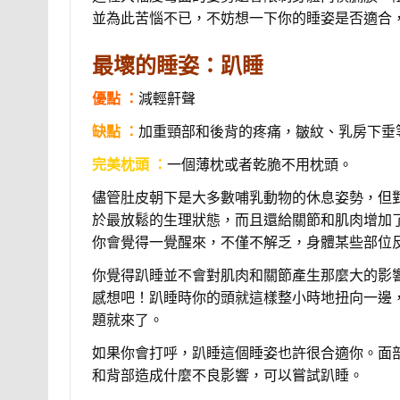
並為此苦惱不已，不妨想一下你的睡姿是否適合
最壞的睡姿：趴睡
優點 ：
減輕鼾聲
缺點 ：
加重頸部和後背的疼痛，皺紋、乳房下垂
完美枕頭 ：
一個薄枕或者乾脆不用枕頭。
儘管肚皮朝下是大多數哺乳動物的休息姿勢，但
於最放鬆的生理狀態，而且還給關節和肌肉增加
你會覺得一覺醒來，不僅不解乏，身體某些部位
你覺得趴睡並不會對肌肉和關節產生那麼大的影
感想吧！趴睡時你的頭就這樣整小時地扭向一邊
題就來了。
如果你會打呼，趴睡這個睡姿也許很合適你。面
和背部造成什麼不良影響，可以嘗試趴睡。