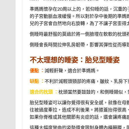
準媽媽懷孕在20周以上的，若仰睡的話，沉重
的子宮動脈血液緩慢。所以對於孕中後期的準媽
兒的子宮會自然地向右旋轉，為了不讓子宮歪得
側睡時最舒服的莫過於將一側臉埋在軟軟的枕頭
側睡會長時間拉伸乳房韌帶，影響其彈性從而導
不太理想的睡姿：胎兒型睡姿
優點 ：
減輕鼾聲，適合於準媽媽。
缺點 ：
不利於減輕頭頸部的疼痛，皺紋、乳房下
適合的枕頭 ：
枕頭當然要鼓鼓的，和側睡類似，
胎兒型睡姿可以讓你覺得很有安全感，就像在母
往被過度牽拉，造成不利後果。將膝蓋抬得很高
如果你脊椎或其他關節有炎症的話，還會讓疼痛
這種大幅度彎曲的姿勢還會限制身體內橫膈膜，