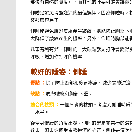
部位有自然的弧度），而其他的睡姿可能會讓你
仰睡是避免胃酸逆流的最佳選擇。因為仰睡時，
沒那麼容易了！
仰睡能避免臉部皮膚產生皺紋，還能防止胸部下
大降低了皺紋產生的機率。另外，仰睡時胸部能
凡事有利有弊，仰睡的一大缺點就是打呼會變得
呼吸，增加你打呼的機率。
較好的睡姿：側睡
優點 ：
除了防止頸部和後背疼痛、減少胃酸逆流
缺點 ：
皮膚皺紋和胸部下垂。
適合的枕頭 ：
一個厚實的枕頭。考慮到側睡時肩
一水平。
從全身健康的角度出發，側睡的確是非常棒的選
效果！如果你飽受胃酸逆流的折磨，側睡是僅次