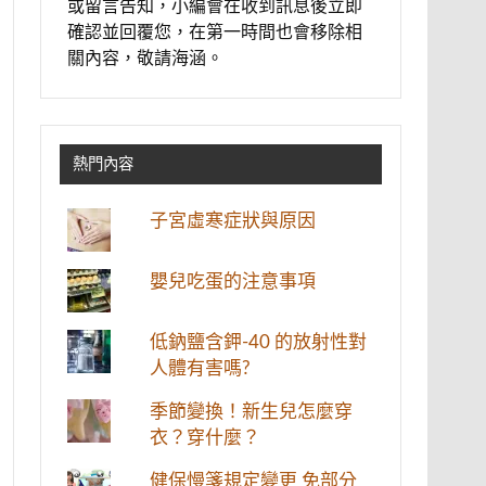
或留言告知，小編會在收到訊息後立即
確認並回覆您，在第一時間也會移除相
關內容，敬請海涵。
熱門內容
子宮虛寒症狀與原因
嬰兒吃蛋的注意事項
低鈉鹽含鉀-40 的放射性對
人體有害嗎?
季節變換！新生兒怎麼穿
衣？穿什麼？
健保慢箋規定變更 免部分