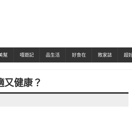
美幫
嘻遊記
品生活
好食在
敗家誌
超
適又健康？