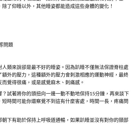
，除了仰睡以外，其他睡姿都能造成這些身體的變化！
等問題
對人類來說卻是最不好的睡姿。因為趴睡不僅無法保證脊柱處
了額外的壓力，這種額外的壓力會刺激相應的運動神經，最終
反而覺得很痛，或是感覺麻木、刺痛感。
響？試著將你的頭扭向一邊一動不動地保持15分鐘，再來談下
，短時間可能你還察覺不到這有什麼害處，時間一長，疼痛問
部朝下有助於保持上呼吸道通暢，如果趴睡並沒有對你的頸部