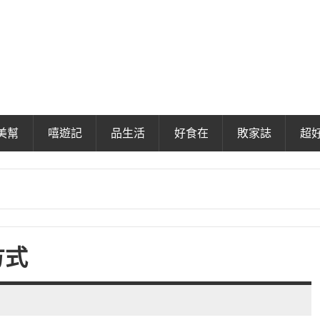
美幫
嘻遊記
品生活
好食在
敗家誌
超
方式