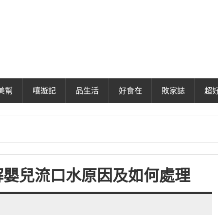
美幫
嘻遊記
品生活
好食在
敗家誌
超
解嬰兒流口水原因及如何處理