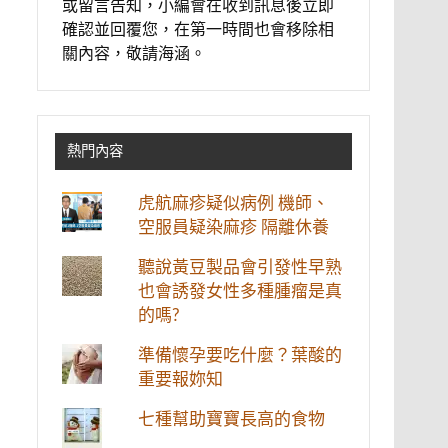
或留言告知，小編會在收到訊息後立即
確認並回覆您，在第一時間也會移除相
關內容，敬請海涵。
熱門內容
虎航麻疹疑似病例 機師、
空服員疑染麻疹 隔離休養
聽說黃豆製品會引發性早熟
也會誘發女性多種腫瘤是真
的嗎?
準備懷孕要吃什麼？葉酸的
重要報妳知
七種幫助寶寶長高的食物