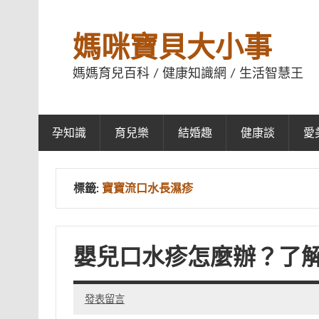
媽咪寶貝大小事
媽媽育兒百科 / 健康知識網 / 生活智慧王
孕知識
育兒樂
結婚趣
健康談
愛
標籤:
寶寶流口水長濕疹
嬰兒口水疹怎麼辦？了
發表留言