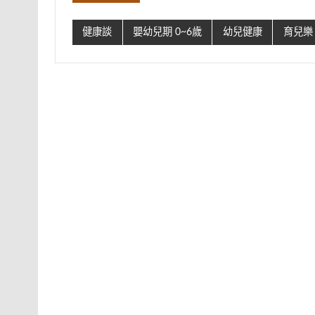
健康談
嬰幼兒期 0~6歲
幼兒健康
育兒樂