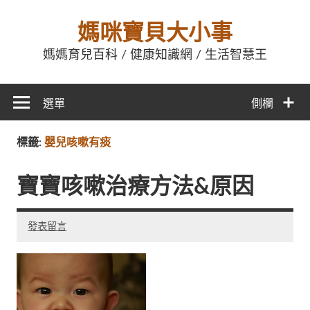
媽咪寶貝大小事
媽媽育兒百科 / 健康知識網 / 生活智慧王
選單
側欄
標籤:
嬰兒咳嗽有痰
寶寶咳嗽治療方法&原因
發表留言