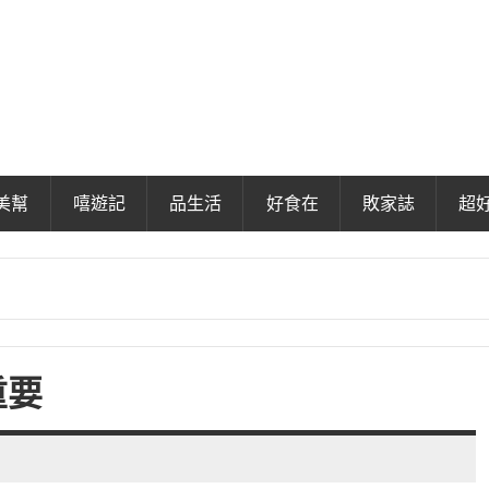
美幫
嘻遊記
品生活
好食在
敗家誌
超
重要