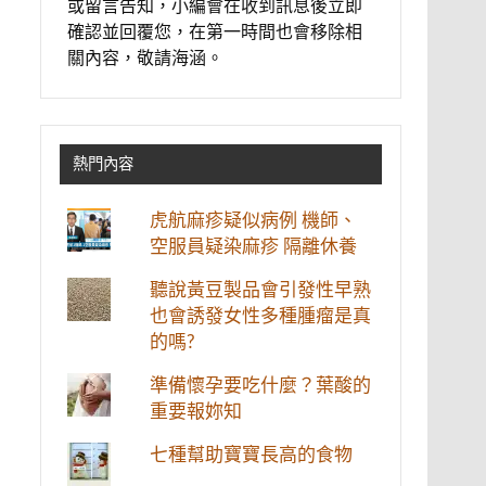
或留言告知，小編會在收到訊息後立即
確認並回覆您，在第一時間也會移除相
關內容，敬請海涵。
熱門內容
虎航麻疹疑似病例 機師、
空服員疑染麻疹 隔離休養
聽說黃豆製品會引發性早熟
也會誘發女性多種腫瘤是真
的嗎?
準備懷孕要吃什麼？葉酸的
重要報妳知
七種幫助寶寶長高的食物