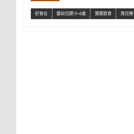
好食在
嬰幼兒期 0~6歲
寶寶飲食
育兒樂