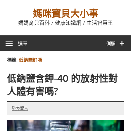
媽咪寶貝大小事
媽媽育兒百科 / 健康知識網 / 生活智慧王
選單
側欄
標籤:
低鈉鹽好嗎
低鈉鹽含鉀-40 的放射性對
人體有害嗎?
發表留言