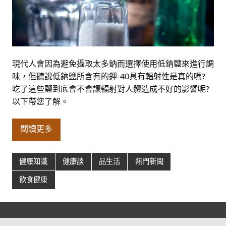
現代人會因為避免攝取太多鈉而選擇使用低鈉鹽來進行調
味，但聽說低鈉鹽所含有的鉀-40具有輻射性是真的嗎?
吃了這些鹽到底會不會讓輻射對人體造成不好的影響呢?
以下帶您了解。
閱讀更多
健康知識
健康談
品生活
熱門新聞
飲食健康