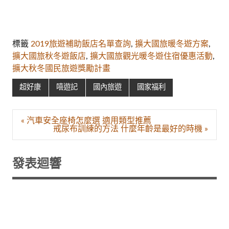
標籤
2019旅遊補助飯店名單查詢
,
擴大國旅暖冬遊方案
,
擴大國旅秋冬遊飯店
,
擴大國旅觀光暖冬遊住宿優惠活動
,
擴大秋冬國民旅遊獎勵計畫
超好康
嘻遊記
國內旅遊
國家福利
文
« 汽車安全座椅怎麼選 適用類型推薦
章
戒尿布訓練的方法 什麼年齡是最好的時機 »
導
覽
發表迴響