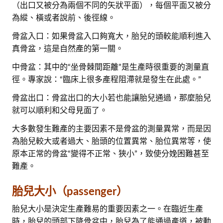
（出口又被分為兩個不同的矢狀平面），每個平面又被分
為縱、橫或者說前、後徑線。
骨盆入口：如果骨盆入口夠寬大，胎兒的頭較能順利進入
真骨盆，這是自然產的第一關。
中骨盆：其中的“坐骨棘間距離”是生產時很重要的測量直
徑。專家說：“臨床上很多產程阻滯就是發生在此處。”
骨盆出口：骨盆出口的大小若也能讓胎兒通過，那麼胎兒
就可以順利和父母見面了。
大多數發生難產的主要因素不是骨盆的測量異常，而是因
為胎兒較大或者過大、胎頭的位置異常、胎位異常等，使
原本正常的骨盆“變得不正常、狹小”，致使分娩困難甚至
難產。
胎兒大小（passenger）
胎兒大小是決定生產難易的重要因素之一。在臨近生產
時，胎兒的頭部下降骨盆中，胎兒為了能通過產道，被動