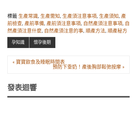
標籤
生產常識
,
生產需知
,
生產須注意事項
,
生產須知
,
產
前檢查
,
產前準備
,
產前須注意事項
,
自然產須注意事項
,
自
然產須注意什麼
,
自然產須注意的事
,
順產方法
,
順產秘方
孕知識
懷孕後期
文
« 寶寶飲食及睡眠時間表
章
預防下垂奶！產後胸部鬆弛按摩 »
導
覽
發表迴響