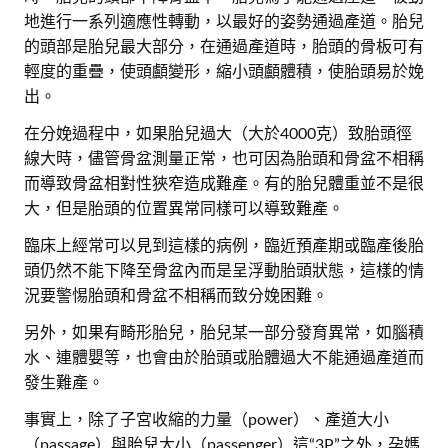
地進行一系列適應性轉動，以最好的姿勢通過產道。胎兒
的頭部是胎兒最大部分，在通過產道時，胎頭的骨板可有
輕度的重疊，使頭顱變形，縮小頭顱體積，使胎頭易於娩
出。
在分娩過程中，如果胎兒過大（大於4000克）致胎頭徑
線大時，儘管骨盆測量正常，也可因為胎頭和骨盆不相稱
而導致骨盆相對性狹窄造成難產。有的胎兒體重並不是很
大，但是胎頭的位置異常同樣可以導致難產。
臨床上經常可以見到這樣的病例，臨近預產期或臨產後胎
頭仍然不能下降至骨盆內而是呈浮動胎頭狀態，這樣的情
況要警惕胎頭和骨盆不相稱而致分娩困難。
另外，如果有畸形胎兒，胎兒某一部分發育異常，如腦積
水、連體嬰等，也會由於胎頭或胎體過大不能通過產道而
發生難產。
事實上，除了子宮收縮的力量（power）、產道大小
（passage）與胎兒大小（passenger）這“3P”之外，孕媽