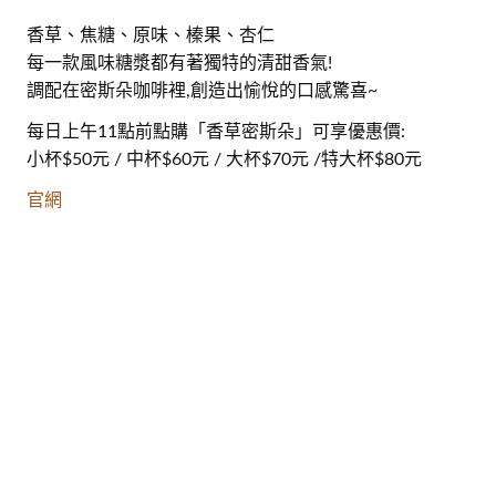
香草、焦糖、原味、榛果、杏仁
每一款風味糖漿都有著獨特的清甜香氣!
調配在密斯朵咖啡裡,創造出愉悅的口感驚喜~
每日上午11點前點購「香草密斯朵」可享優惠價:
小杯$50元 / 中杯$60元 / 大杯$70元 /特大杯$80元
官網