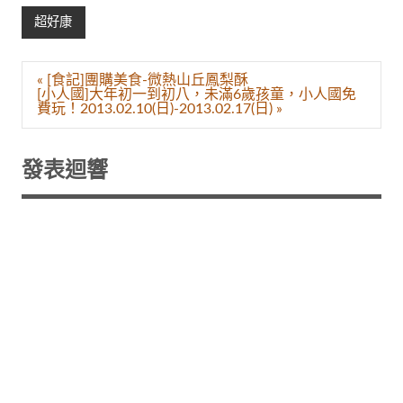
超好康
文
« [食記]團購美食-微熱山丘鳳梨酥
章
[小人國]大年初一到初八，未滿6歲孩童，小人國免
導
費玩！2013.02.10(日)-2013.02.17(日) »
覽
發表迴響