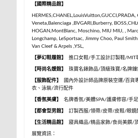
【國際精品館】
HERMES,CHANEL,LouisVuitton,GUCCI,PRADA, Ca
Veneta,Balenciaga ,BVGARI,Burberry, BOSS,CHLO
HOGAN,MontBlanc, Moschino, MIU MIU, , Marc j
Longchamp, LeSportsac, Jimmy Choo, Paul Smith 
Van Cleef & Arpels ,YSL,
【夢幻鞋履館】
進口女鞋/手工設計訂製鞋/MIT
【時尚名媛館】
珠寶名錶飾品/頂級珠寶/名牌鐘
【服飾配件】
國內外設計師品牌原裝空運/百貨專
衣、泳裝/流行配件
【香氛美膚】
名牌香氛/美體SPA/護膚修容/手
【都會型男館】
訂製西服/領帶/皮帶/皮鞋/眼鏡
【生活精品館】
寢具織品/精品家飾/食尚美饌/
展覽資訊：