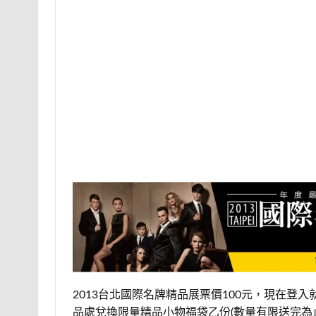
2013台北國際名牌精品展票價100元，現在
品處兌換限量精品小物福袋乙份(數量有限送完為