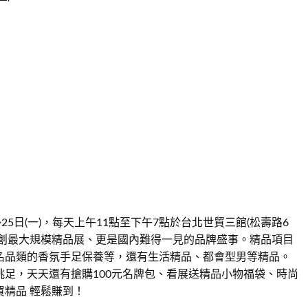
)~25日(一)，每天上午11點至下午7點於台北世貿三館(松壽路6
首創最大規模精品展、更是國內難得一見的品牌盛事。精品項目
名品類的香氛手足保養等，還有生活精品、都會型男等精品。
足，天天還有搶購100元名牌包、看展送精品小物福袋、時尚
精品 輕鬆賺到！