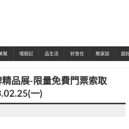
美幫
嘻遊記
品生活
好食在
敗家誌
超
名牌精品展-限量免費門票索取
.02.25(一)