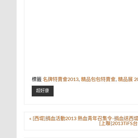
標籤
名牌特賣會2013
,
精品包包特賣會
,
精品展 2
超好康
文
« [西堤]捐血活動2013 熱血青年召集令-捐血送西堤5折優惠券
章
[上聯]2013TiFS
導
覽