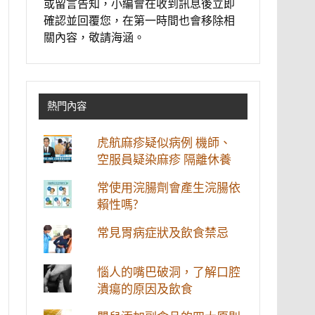
或留言告知，小編會在收到訊息後立即
確認並回覆您，在第一時間也會移除相
關內容，敬請海涵。
熱門內容
虎航麻疹疑似病例 機師、
空服員疑染麻疹 隔離休養
常使用浣腸劑會產生浣腸依
賴性嗎?
常見胃病症狀及飲食禁忌
惱人的嘴巴破洞，了解口腔
潰瘍的原因及飲食