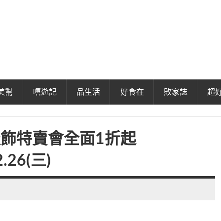
美幫
嘻遊記
品生活
好食在
敗家誌
超
裝服飾特賣會全面1折起
2.26(三)