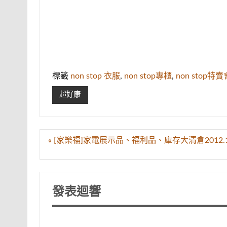
標籤
non stop 衣服
,
non stop專櫃
,
non stop特賣
超好康
文
« [家樂福]家電展示品、福利品、庫存大清倉2012.12.21(
章
導
覽
發表迴響