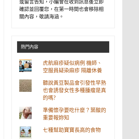
或留言告知，小編會在收到訊息後立即
確認並回覆您，在第一時間也會移除相
關內容，敬請海涵。
熱門內容
虎航麻疹疑似病例 機師、
空服員疑染麻疹 隔離休養
聽說黃豆製品會引發性早熟
也會誘發女性多種腫瘤是真
的嗎?
準備懷孕要吃什麼？葉酸的
重要報妳知
七種幫助寶寶長高的食物