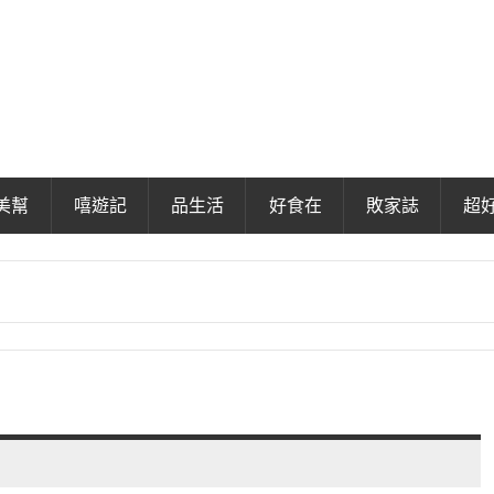
美幫
嘻遊記
品生活
好食在
敗家誌
超