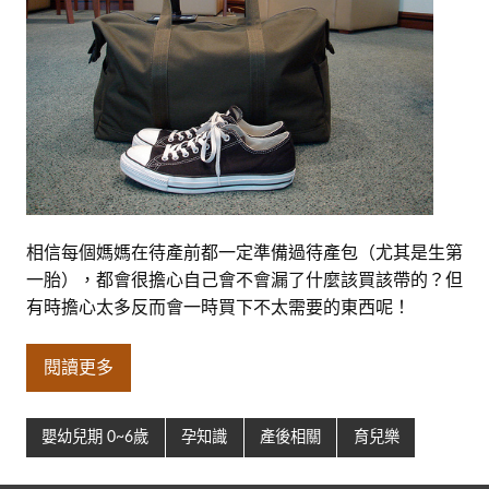
相信每個媽媽在待產前都一定準備過待產包（尤其是生第
一胎），都會很擔心自己會不會漏了什麼該買該帶的？但
有時擔心太多反而會一時買下不太需要的東西呢！
閱讀更多
嬰幼兒期 0~6歲
孕知識
產後相關
育兒樂