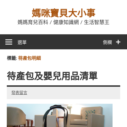
媽咪寶貝大小事
媽媽育兒百科 / 健康知識網 / 生活智慧王
選單
側欄
標籤:
待產包明細
待產包及嬰兒用品清單
發表留言