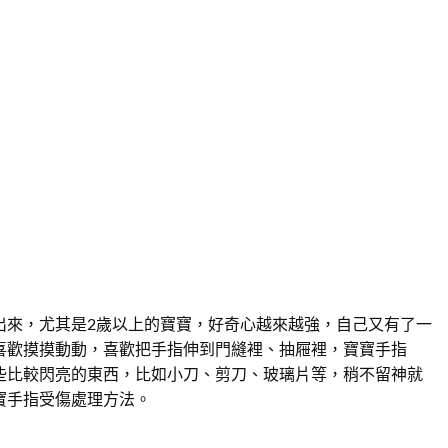
出來，尤其是2歲以上的寶寶，好奇心越來越強，自己又有了一
喜歡摸摸動動，喜歡把手指伸到門縫裡、抽屜裡，寶寶手指
些比較閃亮的東西，比如小刀、剪刀、玻璃片等，稍不留神就
寶手指受傷處理方法。