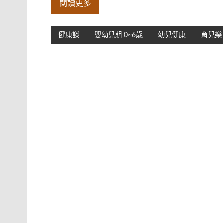
閱讀更多
健康談
嬰幼兒期 0~6歲
幼兒健康
育兒樂