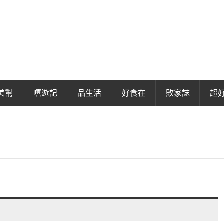
美幫
嘻遊記
品生活
好食在
敗家誌
超