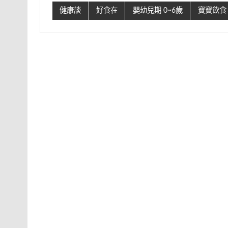
健康談
好食在
嬰幼兒期 0~6歲
寶寶飲食