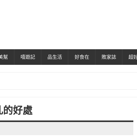
美幫
嘻遊記
品生活
好食在
敗家誌
超
乳的好處