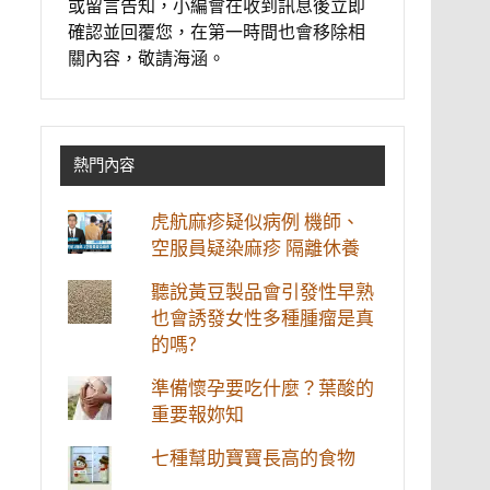
或留言告知，小編會在收到訊息後立即
確認並回覆您，在第一時間也會移除相
關內容，敬請海涵。
熱門內容
虎航麻疹疑似病例 機師、
空服員疑染麻疹 隔離休養
聽說黃豆製品會引發性早熟
也會誘發女性多種腫瘤是真
的嗎?
準備懷孕要吃什麼？葉酸的
重要報妳知
七種幫助寶寶長高的食物