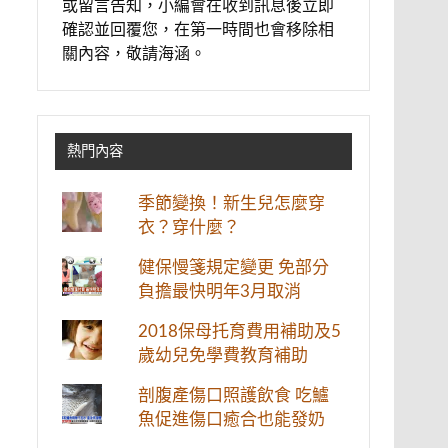
或留言告知，小編會在收到訊息後立即
確認並回覆您，在第一時間也會移除相
關內容，敬請海涵。
熱門內容
季節變換！新生兒怎麼穿
衣？穿什麼？
健保慢箋規定變更 免部分
負擔最快明年3月取消
2018保母托育費用補助及5
歲幼兒免學費教育補助
剖腹產傷口照護飲食 吃鱸
魚促進傷口癒合也能發奶