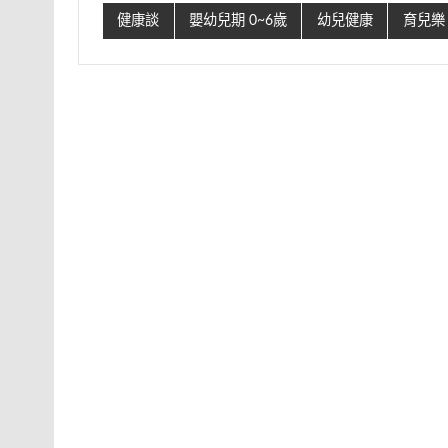
健康談
嬰幼兒期 0~6歲
幼兒健康
育兒樂