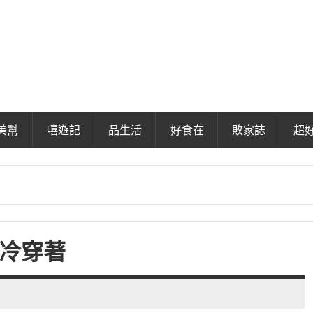
美幫
嘻遊記
品生活
好食在
敗家誌
超
天冷穿著